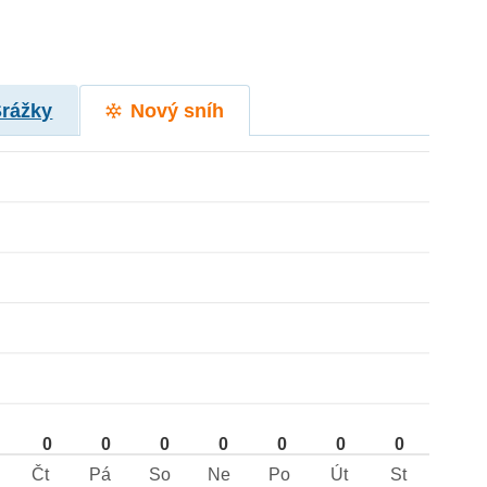
Srážky
Nový sníh
0
0
0
0
0
0
0
Čt
Pá
So
Ne
Po
Út
St