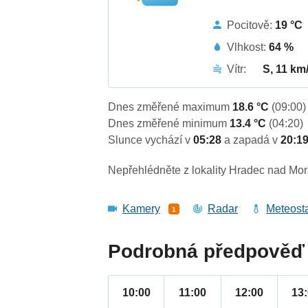
Pocitově:
19 °C
Vlhkost:
64 %
Vítr:
S, 11 km
Dnes změřené maximum
18.6 °C
(09:00)
Dnes změřené minimum
13.4 °C
(04:20)
Slunce vychází v
05:28
a zapadá v
20:1
Nepřehlédněte z lokality Hradec nad Mora
Kamery
Radar
Meteost
1
Podrobná předpověď 
10:00
11:00
12:00
13