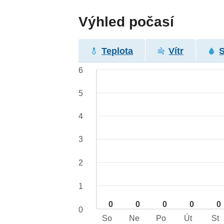
Výhled počasí
Teplota
Vítr
6
5
4
3
2
1
0
0
0
0
0
0
So
Ne
Po
Út
St