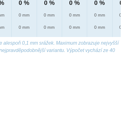
 %
0 %
0 %
0 %
0 %
0 %
mm
0 mm
0 mm
0 mm
0 mm
0 mm
mm
0 mm
0 mm
0 mm
0 mm
0 mm
e alespoň 0,1 mm srážek. Maximum zobrazuje nejvyšší
nejpravděpodobnější variantu. Výpočet vychází ze 40