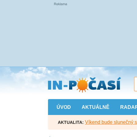
Přejít
na
hlavní
obsah
ÚVOD
AKTUÁLNĚ
RADA
Víkend bude slunečný s l
AKTUALITA: