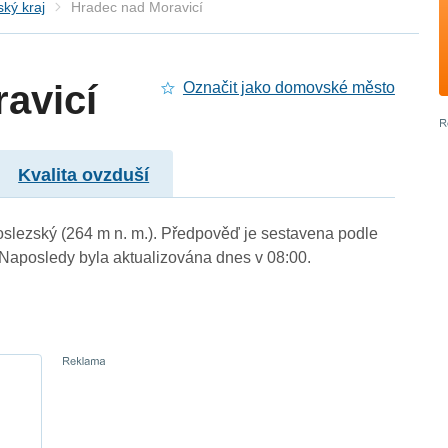
ký kraj
Hradec nad Moravicí
avicí
Označit jako domovské město
Kvalita ovzduší
oslezský (264 m n. m.). Předpověď je sestavena podle
aposledy byla aktualizována dnes v 08:00.