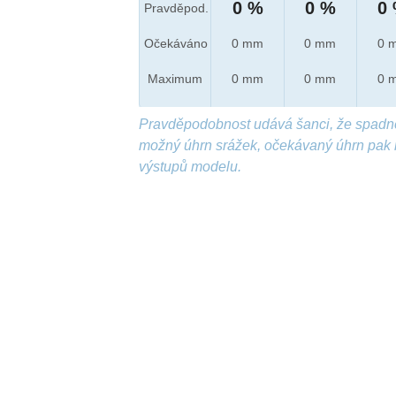
0 %
0 %
0
Pravděpod.
Očekáváno
0 mm
0 mm
0 
Maximum
0 mm
0 mm
0 
Pravděpodobnost udává šanci, že spadn
možný úhrn srážek, očekávaný úhrn pak 
výstupů modelu.