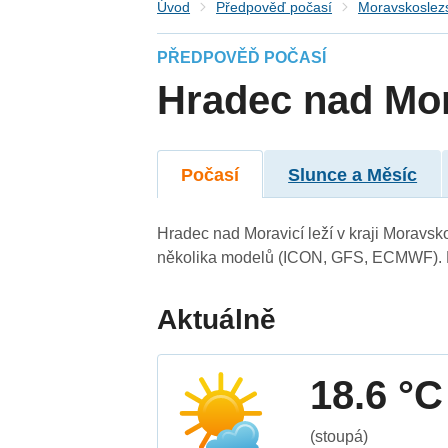
Úvod
Předpověď počasí
Moravskoslezs
PŘEDPOVĚĎ POČASÍ
Hradec nad Mor
Počasí
Slunce a Měsíc
Hradec nad Moravicí leží v kraji Moravsk
několika modelů (ICON, GFS, ECMWF). N
Aktuálně
18.6 °C
(stoupá)