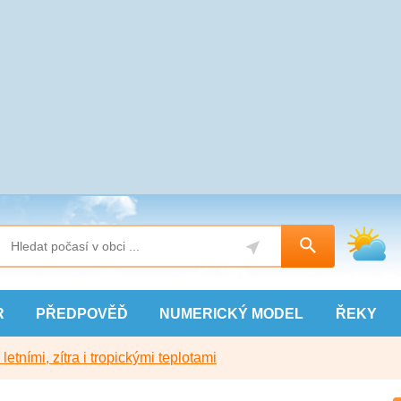
R
PŘEDPOVĚĎ
NUMERICKÝ
MODEL
ŘEKY
etními, zítra i tropickými teplotami