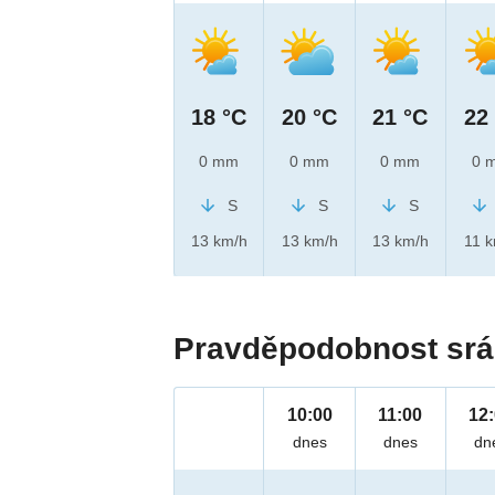
18 °C
20 °C
21 °C
22
0 mm
0 mm
0 mm
0 
S
S
S
13 km/h
13 km/h
13 km/h
11 
Pravděpodobnost srá
10:00
11:00
12
dnes
dnes
dn