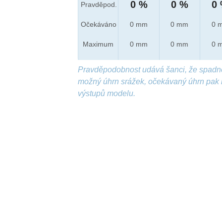
0 %
0 %
0
Pravděpod.
Očekáváno
0 mm
0 mm
0 
Maximum
0 mm
0 mm
0 
Pravděpodobnost udává šanci, že spadn
možný úhrn srážek, očekávaný úhrn pak 
výstupů modelu.