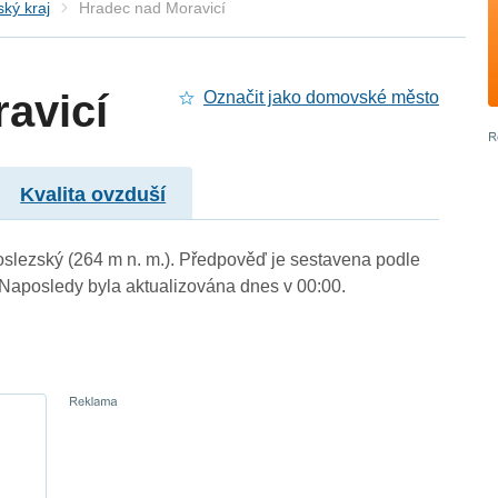
ký kraj
Hradec nad Moravicí
avicí
Označit jako domovské město
Kvalita ovzduší
oslezský (264 m n. m.). Předpověď je sestavena podle
aposledy byla aktualizována dnes v 00:00.