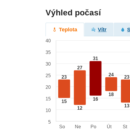
Výhled počasí
Teplota
Vítr
40
35
31
30
27
24
25
23
23
20
18
15
16
15
13
12
10
5
So
Ne
Po
Út
St