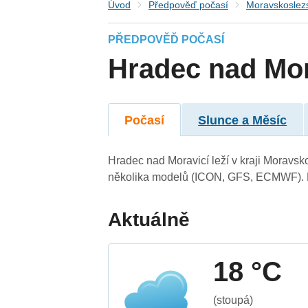
Úvod
Předpověď počasí
Moravskoslezs
PŘEDPOVĚĎ POČASÍ
Hradec nad Mor
Počasí
Slunce a Měsíc
Hradec nad Moravicí leží v kraji Moravsk
několika modelů (ICON, GFS, ECMWF). N
Aktuálně
18 °C
(stoupá)