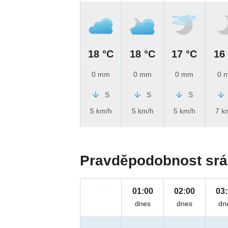
18 °C
18 °C
17 °C
16
0 mm
0 mm
0 mm
0 
S
S
S
5 km/h
5 km/h
5 km/h
7 k
Pravděpodobnost srá
01:00
02:00
03
dnes
dnes
dn