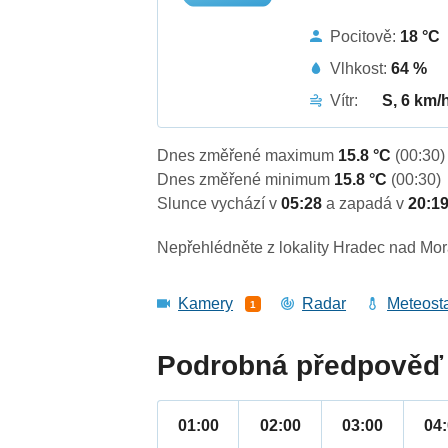
Pocitově:
18 °C
Vlhkost:
64 %
Vítr:
S, 6 km/
Dnes změřené maximum
15.8 °C
(00:30)
Dnes změřené minimum
15.8 °C
(00:30)
Slunce vychází v
05:28
a zapadá v
20:1
Nepřehlédněte z lokality Hradec nad Mora
Kamery
Radar
Meteost
1
Podrobná předpověď 
01:00
02:00
03:00
04