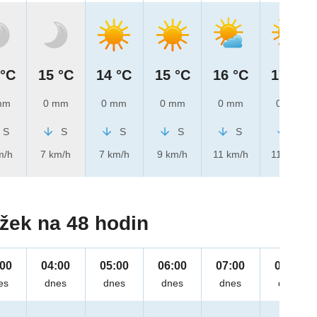
 °C
15 °C
14 °C
15 °C
16 °C
17 °C
mm
0 mm
0 mm
0 mm
0 mm
0 mm
S
S
S
S
S
S
m/h
7 km/h
7 km/h
9 km/h
11 km/h
11 km/h
žek na 48 hodin
:00
04:00
05:00
06:00
07:00
08:00
es
dnes
dnes
dnes
dnes
dnes