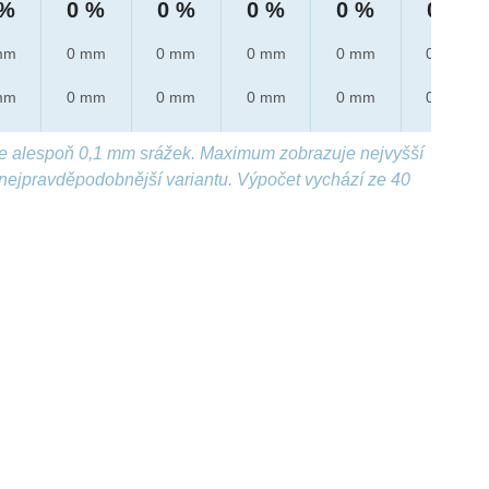
 %
0 %
0 %
0 %
0 %
0 %
mm
0 mm
0 mm
0 mm
0 mm
0 mm
mm
0 mm
0 mm
0 mm
0 mm
0 mm
e alespoň 0,1 mm srážek. Maximum zobrazuje nejvyšší
nejpravděpodobnější variantu. Výpočet vychází ze 40