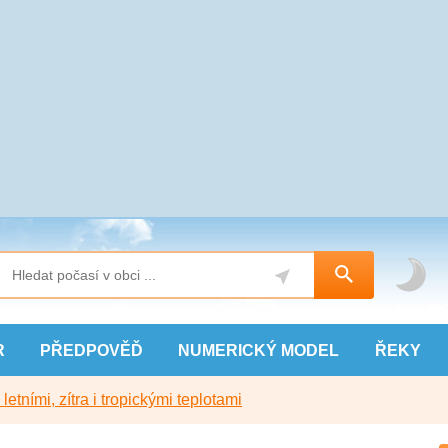
R
PŘEDPOVĚĎ
NUMERICKÝ
MODEL
ŘEKY
etními, zítra i tropickými teplotami