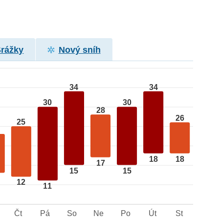
Srážky
Nový sníh
34
34
30
30
28
26
25
18
18
17
15
15
12
11
Čt
Pá
So
Ne
Po
Út
St