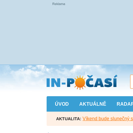
Přejít
na
hlavní
obsah
ÚVOD
AKTUÁLNĚ
RADA
Víkend bude slunečný s l
AKTUALITA: