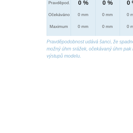
0 %
0 %
0
Pravděpod.
Očekáváno
0 mm
0 mm
0 
Maximum
0 mm
0 mm
0 
Pravděpodobnost udává šanci, že spadn
možný úhrn srážek, očekávaný úhrn pak 
výstupů modelu.