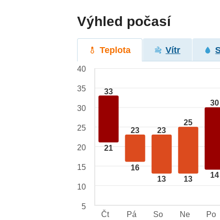
Výhled počasí
Teplota
Vítr
40
35
33
30
30
25
25
23
23
20
21
15
16
14
13
13
10
5
Čt
Pá
So
Ne
Po