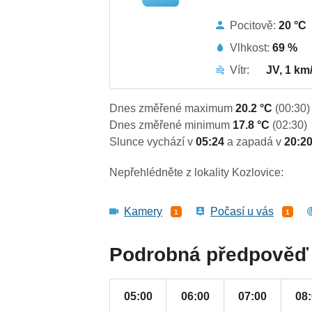
Pocitově:
20 °C
Vlhkost:
69 %
Vítr:
JV, 1 km
Dnes změřené maximum
20.2 °C
(00:30)
Dnes změřené minimum
17.8 °C
(02:30)
Slunce vychází v
05:24
a zapadá v
20:2
Nepřehlédněte z lokality Kozlovice:
Kamery
Počasí u vás
1
1
Podrobná předpověď 
05:00
06:00
07:00
08