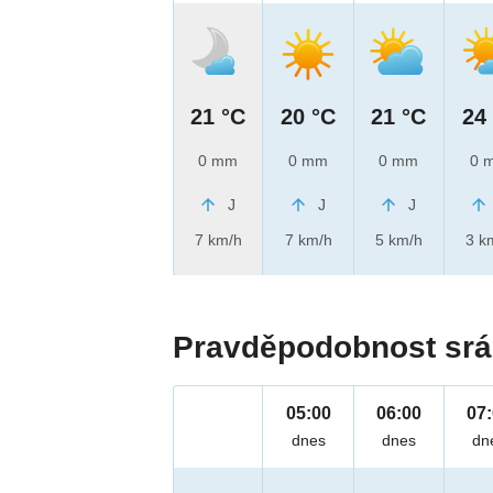
21 °C
20 °C
21 °C
24
0 mm
0 mm
0 mm
0 
J
J
J
7 km/h
7 km/h
5 km/h
3 k
Pravděpodobnost srá
05:00
06:00
07
dnes
dnes
dn