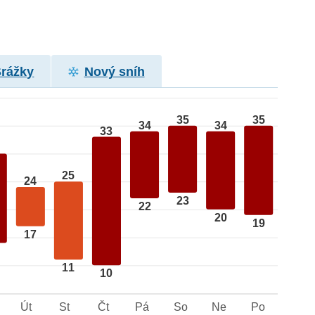
Srážky
Nový sníh
35
35
34
34
33
25
24
23
22
20
19
17
11
10
Út
St
Čt
Pá
So
Ne
Po