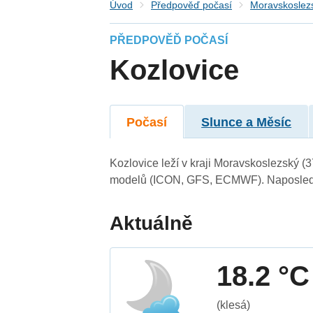
Úvod
Předpověď počasí
Moravskoslezs
PŘEDPOVĚĎ POČASÍ
Kozlovice
Počasí
Slunce a Měsíc
Kozlovice leží v kraji Moravskoslezský (
modelů (ICON, GFS, ECMWF). Naposledy 
Aktuálně
18.2 °C
(klesá)