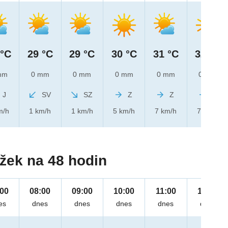
 °C
29 °C
29 °C
30 °C
31 °C
32 °C
mm
0 mm
0 mm
0 mm
0 mm
0 mm
J
SV
SZ
Z
Z
Z
m/h
1 km/h
1 km/h
5 km/h
7 km/h
7 km/h
žek na 48 hodin
:00
08:00
09:00
10:00
11:00
12:00
es
dnes
dnes
dnes
dnes
dnes