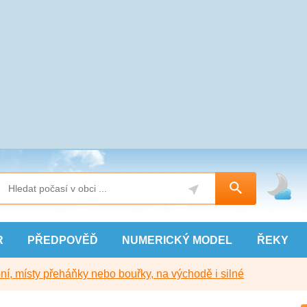
R
PŘEDPOVĚĎ
NUMERICKÝ
MODEL
ŘEKY
í, místy přeháňky nebo bouřky, na východě i silné