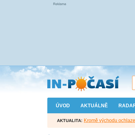
Přejít
na
hlavní
obsah
ÚVOD
AKTUÁLNĚ
RADA
Kromě východu ochlazen
AKTUALITA: