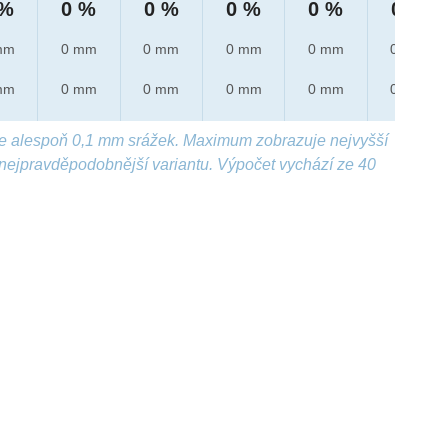
 %
0 %
0 %
0 %
0 %
0 %
mm
0 mm
0 mm
0 mm
0 mm
0 mm
mm
0 mm
0 mm
0 mm
0 mm
0 mm
e alespoň 0,1 mm srážek. Maximum zobrazuje nejvyšší
nejpravděpodobnější variantu. Výpočet vychází ze 40