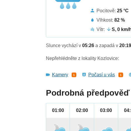
Pocitově:
25 °C
Vlhkost:
82 %
Vítr:
S, 0 km/
Slunce vychází v
05:26
a zapadá v
20:1
Nepřehlédněte z lokality Kozlovice:
Kamery
Počasí u vás
1
1
Podrobná předpověď 
01:00
02:00
03:00
04