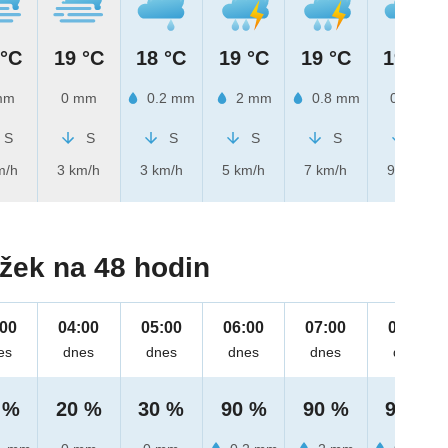
 °C
19 °C
18 °C
19 °C
19 °C
19 °C
mm
0 mm
0.2 mm
2 mm
0.8 mm
0 mm
S
S
S
S
S
S
m/h
3 km/h
3 km/h
5 km/h
7 km/h
9 km/h
žek na 48 hodin
:00
04:00
05:00
06:00
07:00
08:00
es
dnes
dnes
dnes
dnes
dnes
 %
20 %
30 %
90 %
90 %
90 %