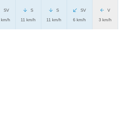
SV
S
S
SV
V
 km/h
11 km/h
11 km/h
6 km/h
3 km/h