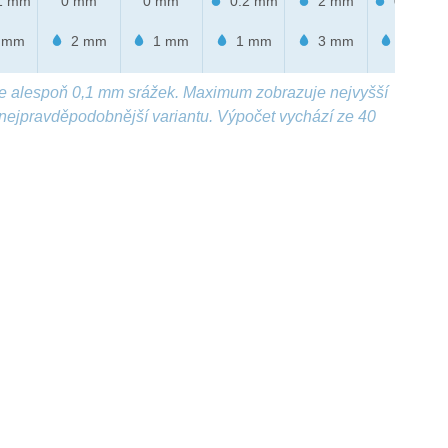
1 mm
0 mm
0 mm
0.2 mm
2 mm
0.8 mm
 mm
2 mm
1 mm
1 mm
3 mm
2 mm
e alespoň 0,1 mm srážek. Maximum zobrazuje nejvyšší
nejpravděpodobnější variantu. Výpočet vychází ze 40