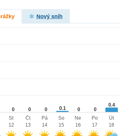
Srážky
Nový sníh
0.4
0.1
0
0
0
0
0
St
Čt
Pá
So
Ne
Po
Út
12
13
14
15
16
17
18