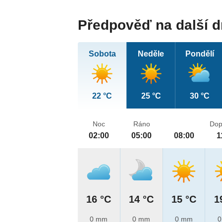
Předpověď na další 
Sobota
Neděle
Pondělí
22 °C
25 °C
30 °C
Noc
Ráno
Dop
02:00
05:00
08:00
1
16 °C
14 °C
15 °C
1
0 mm
0 mm
0 mm
0