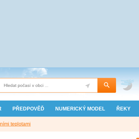
R
PŘEDPOVĚĎ
NUMERICKÝ
MODEL
ŘEKY
ními teplotami