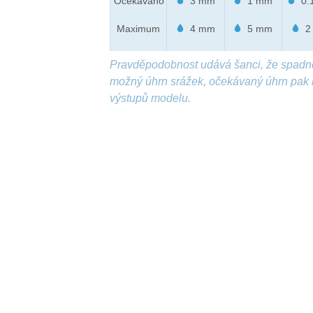
Očekáváno
3 mm
1 mm
0.
Maximum
4 mm
5 mm
2
Pravděpodobnost udává šanci, že spadn
možný úhrn srážek, očekávaný úhrn pak 
výstupů modelu.