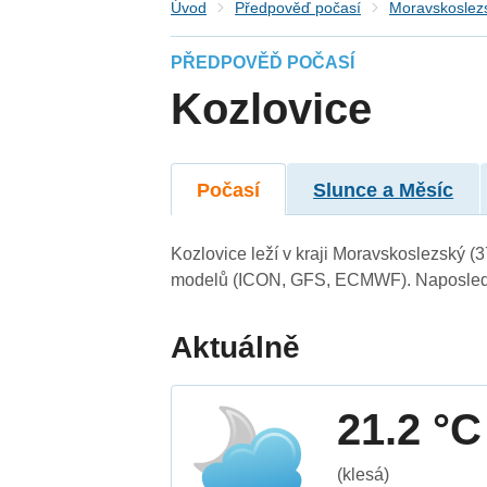
Úvod
Předpověď počasí
Moravskoslezs
PŘEDPOVĚĎ POČASÍ
Kozlovice
Počasí
Slunce a Měsíc
Kozlovice leží v kraji Moravskoslezský (
modelů (ICON, GFS, ECMWF). Naposledy 
Aktuálně
21.2 °C
(klesá)