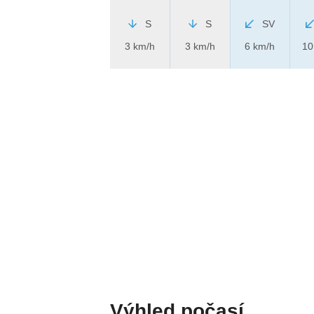
S
S
SV
3 km/h
3 km/h
6 km/h
10
Výhled počasí