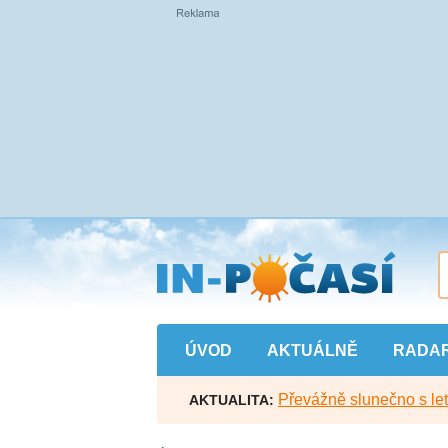
Přejít
na
hlavní
obsah
ÚVOD
AKTUÁLNĚ
RADA
Převážně slunečno s let
AKTUALITA: