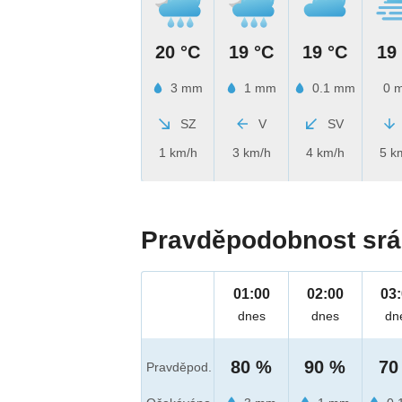
20 °C
19 °C
19 °C
19
3 mm
1 mm
0.1 mm
0 
SZ
V
SV
1 km/h
3 km/h
4 km/h
5 k
Pravděpodobnost srá
01:00
02:00
03
dnes
dnes
dn
80 %
90 %
70
Pravděpod.