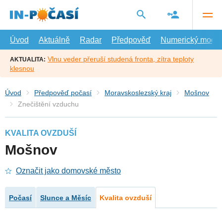
Přejít
na
hlavní
obsah
Úvod
Aktuálně
Radar
Předpověď
Numerický model
Vlnu veder přeruší studená fronta, zítra teploty
AKTUALITA:
klesnou
Úvod
Předpověď počasí
Moravskoslezský kraj
Mošnov
Znečištění vzduchu
KVALITA OVZDUŠÍ
Mošnov
Označit jako domovské město
Počasí
Slunce a Měsíc
Kvalita ovzduší