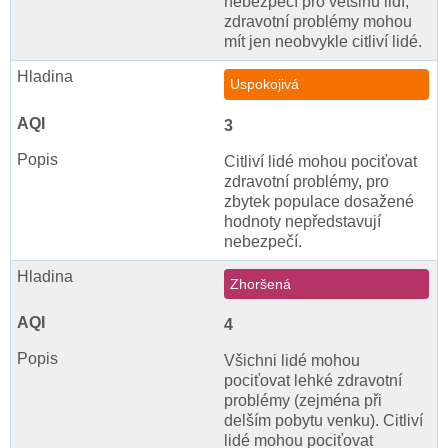
nebezpečí pro většinu lidí,
zdravotní problémy mohou
mít jen neobvykle citliví lidé.
Uspokojivá
3
Citliví lidé mohou pociťovat
zdravotní problémy, pro
zbytek populace dosažené
hodnoty nepředstavují
nebezpečí.
Zhoršená
4
Všichni lidé mohou
pociťovat lehké zdravotní
problémy (zejména při
delším pobytu venku). Citliví
lidé mohou pociťovat