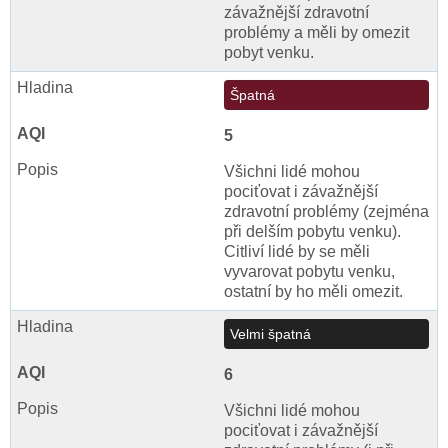
závažnější zdravotní
problémy a měli by omezit
pobyt venku.
Špatná
5
Všichni lidé mohou
pociťovat i závažnější
zdravotní problémy (zejména
při delším pobytu venku).
Citliví lidé by se měli
vyvarovat pobytu venku,
ostatní by ho měli omezit.
Velmi špatná
6
Všichni lidé mohou
pociťovat i závažnější