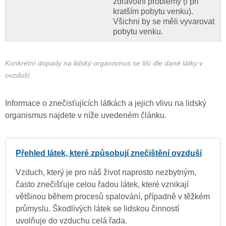
zdravotní problémy (i při
kratším pobytu venku).
Všichni by se měli vyvarovat
pobytu venku.
Konkrétní dopady na lidský organismus se liší dle dané látky v
ovzduší.
Informace o znečisťujících látkách a jejich vlivu na lidský
organismus najdete v níže uvedeném článku.
Přehled látek, které způsobují znečištění ovzduší
Vzduch, který je pro náš život naprosto nezbytným,
často znečišťuje celou řadou látek, které vznikají
většinou během procesů spalování, případně v těžkém
průmyslu. Škodlivých látek se lidskou činností
uvolňuje do vzduchu celá řada.