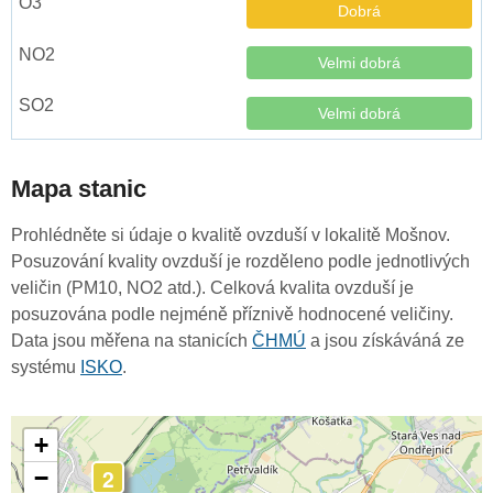
Dobrá
Velmi dobrá
Velmi dobrá
Mapa stanic
Prohlédněte si údaje o kvalitě ovzduší v lokalitě Mošnov.
Posuzování kvality ovzduší je rozděleno podle jednotlivých
veličin (PM10, NO2 atd.). Celková kvalita ovzduší je
posuzována podle nejméně příznivě hodnocené veličiny.
Data jsou měřena na stanicích
ČHMÚ
a jsou získáváná ze
systému
ISKO
.
+
2
−