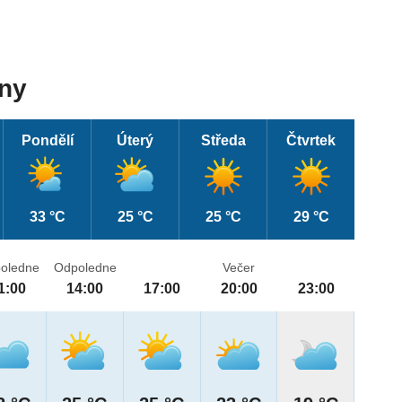
dny
Pondělí
Úterý
Středa
Čtvrtek
33 °C
25 °C
25 °C
29 °C
oledne
Odpoledne
Večer
1:00
14:00
17:00
20:00
23:00