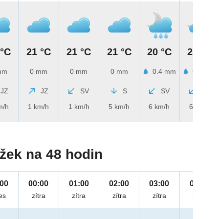
 °C
21 °C
21 °C
21 °C
20 °C
20 °C
mm
0 mm
0 mm
0 mm
0.4 mm
0.2 mm
JZ
JZ
SV
S
SV
SV
m/h
1 km/h
1 km/h
5 km/h
6 km/h
6 km/h
žek na 48 hodin
:00
00:00
01:00
02:00
03:00
04:00
es
zítra
zítra
zítra
zítra
zítra