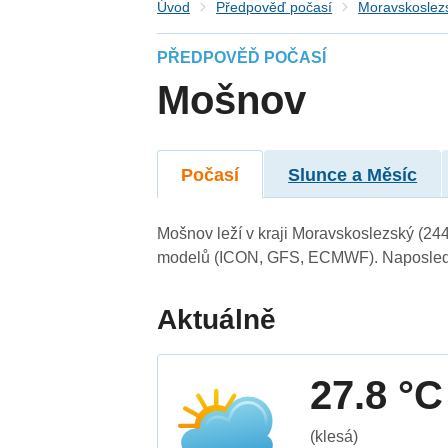
Úvod
Předpověď počasí
Moravskoslezs
PŘEDPOVĚĎ POČASÍ
Mošnov
Počasí
Slunce a Měsíc
Mošnov leží v kraji Moravskoslezský (24
modelů (ICON, GFS, ECMWF). Naposledy 
Aktuálně
27.8 °C
(klesá)