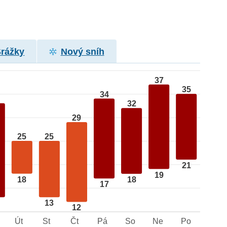
Srážky
Nový sníh
37
35
34
32
29
25
25
21
19
18
18
17
13
12
Út
St
Čt
Pá
So
Ne
Po