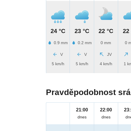
24 °C
23 °C
22 °C
22
0.9 mm
0.2 mm
0 mm
0 
V
V
JV
5 km/h
5 km/h
4 km/h
1 k
Pravděpodobnost srá
21:00
22:00
23
dnes
dnes
dn