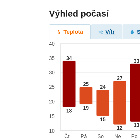
Výhled počasí
Teplota
Vítr
40
34
35
33
30
27
25
25
24
20
19
18
15
15
13
12
10
Čt
Pá
So
Ne
Po