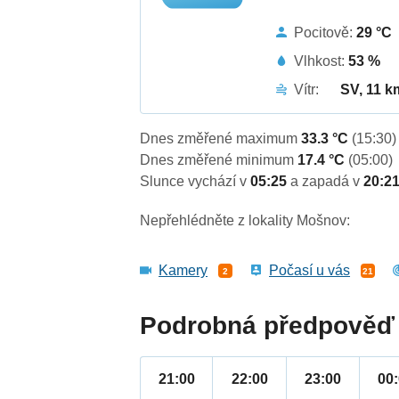
Pocitově:
29 °C
Vlhkost:
53 %
Vítr:
SV, 11 k
Dnes změřené maximum
33.3 °C
(15:30)
Dnes změřené minimum
17.4 °C
(05:00)
Slunce vychází v
05:25
a zapadá v
20:2
Nepřehlédněte z lokality Mošnov:
Kamery
Počasí u vás
2
21
Podrobná předpověď 
21:00
22:00
23:00
00