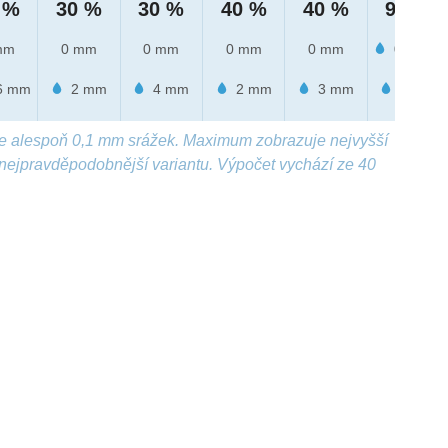
 %
30 %
30 %
40 %
40 %
90 %
mm
0 mm
0 mm
0 mm
0 mm
0.4 mm
6 mm
2 mm
4 mm
2 mm
3 mm
5 mm
e alespoň 0,1 mm srážek. Maximum zobrazuje nejvyšší
nejpravděpodobnější variantu. Výpočet vychází ze 40