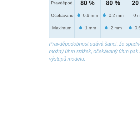
80 %
80 %
20
Pravděpod.
Očekáváno
0.9 mm
0.2 mm
0 
Maximum
1 mm
2 mm
0.
Pravděpodobnost udává šanci, že spadn
možný úhrn srážek, očekávaný úhrn pak 
výstupů modelu.