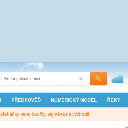
R
PŘEDPOVĚĎ
NUMERICKÝ
MODEL
ŘEKY
y přeháňky nebo bouřky, zejména na východě