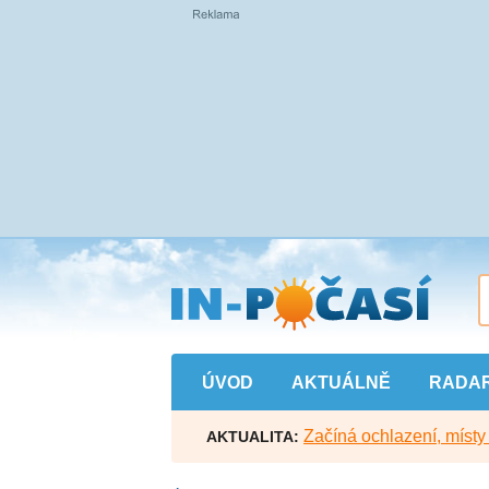
Přejít
na
hlavní
obsah
ÚVOD
AKTUÁLNĚ
RADA
Začíná ochlazení, míst
AKTUALITA: