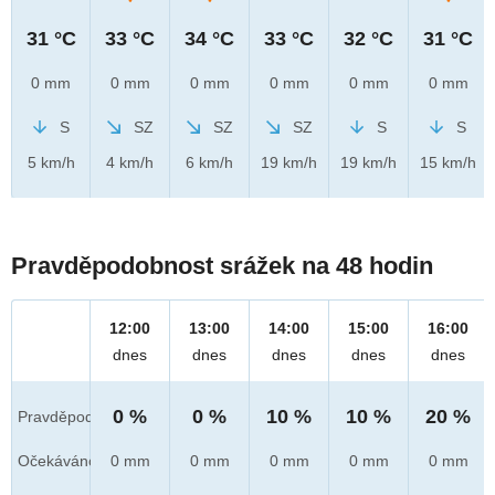
31 °C
33 °C
34 °C
33 °C
32 °C
31 °C
0 mm
0 mm
0 mm
0 mm
0 mm
0 mm
S
SZ
SZ
SZ
S
S
5 km/h
4 km/h
6 km/h
19 km/h
19 km/h
15 km/h
Pravděpodobnost srážek na 48 hodin
12:00
13:00
14:00
15:00
16:00
dnes
dnes
dnes
dnes
dnes
0 %
0 %
10 %
10 %
20 %
Pravděpod.
Očekáváno
0 mm
0 mm
0 mm
0 mm
0 mm