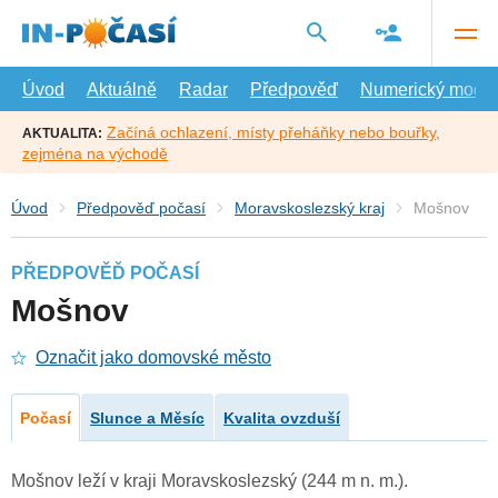
Přejít
na
hlavní
obsah
Úvod
Aktuálně
Radar
Předpověď
Numerický model
Začíná ochlazení, místy přeháňky nebo bouřky,
AKTUALITA:
zejména na východě
Úvod
Předpověď počasí
Moravskoslezský kraj
Mošnov
PŘEDPOVĚĎ POČASÍ
Mošnov
Označit jako domovské město
Počasí
Slunce a Měsíc
Kvalita ovzduší
Mošnov leží v kraji Moravskoslezský (244 m n. m.).