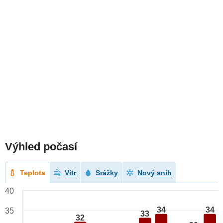
Výhled počasí
Teplota
Vítr
Srážky
Nový sníh
40
34
34
35
33
32