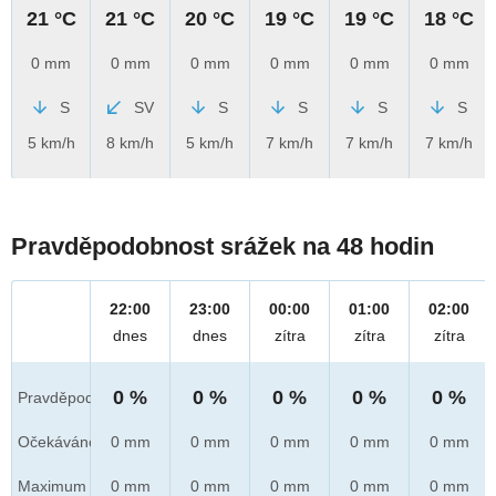
21 °C
21 °C
20 °C
19 °C
19 °C
18 °C
0 mm
0 mm
0 mm
0 mm
0 mm
0 mm
S
SV
S
S
S
S
5 km/h
8 km/h
5 km/h
7 km/h
7 km/h
7 km/h
Pravděpodobnost srážek na 48 hodin
22:00
23:00
00:00
01:00
02:00
dnes
dnes
zítra
zítra
zítra
0 %
0 %
0 %
0 %
0 %
Pravděpod.
Očekáváno
0 mm
0 mm
0 mm
0 mm
0 mm
Maximum
0 mm
0 mm
0 mm
0 mm
0 mm