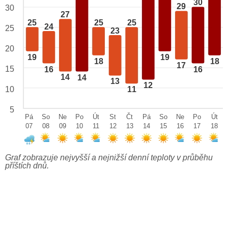
30
29
30
27
25
25
25
24
25
23
20
19
19
18
18
17
15
16
16
14
14
13
12
10
11
5
Pá
So
Ne
Po
Út
St
Čt
Pá
So
Ne
Po
Út
07
08
09
10
11
12
13
14
15
16
17
18
Graf zobrazuje nejvyšší a nejnižší denní teploty v průběhu
příštích dnů.