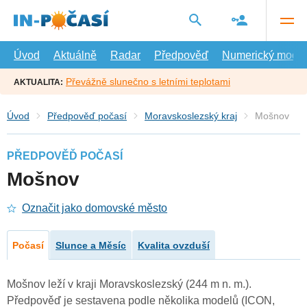
Přejít
na
hlavní
obsah
Úvod
Aktuálně
Radar
Předpověď
Numerický model
Převážně slunečno s letními teplotami
AKTUALITA:
Úvod
Předpověď počasí
Moravskoslezský kraj
Mošnov
PŘEDPOVĚĎ POČASÍ
Mošnov
Označit jako domovské město
Počasí
Slunce a Měsíc
Kvalita ovzduší
Mošnov leží v kraji Moravskoslezský (244 m n. m.).
Předpověď je sestavena podle několika modelů (ICON,