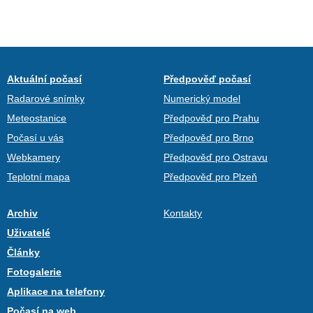
Aktuální počasí
Předpověď počasí
Radarové snímky
Numerický model
Meteostanice
Předpověď pro Prahu
Počasí u vás
Předpověď pro Brno
Webkamery
Předpověď pro Ostravu
Teplotní mapa
Předpověď pro Plzeň
Archiv
Kontakty
Uživatelé
Články
Fotogalerie
Aplikace na telefony
Počasí na web