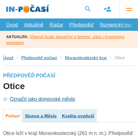
Přejít
na
hlavní
obsah
Úvod
Aktuálně
Radar
Předpověď
Numerický model
Víkend bude slunečný s letními, zítra i tropickými
AKTUALITA:
teplotami
Úvod
Předpověď počasí
Moravskoslezský kraj
Otice
PŘEDPOVĚĎ POČASÍ
Otice
Označit jako domovské město
Počasí
Slunce a Měsíc
Kvalita ovzduší
Otice leží v kraji Moravskoslezský (261 m n. m.). Předpověď