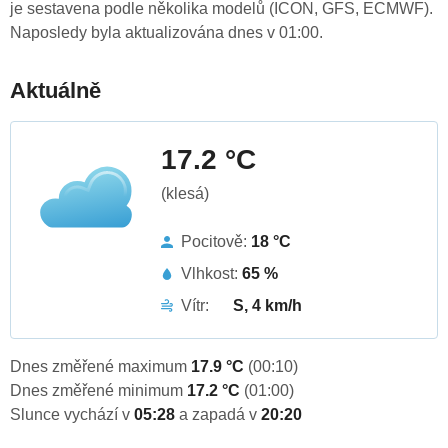
je sestavena podle několika modelů (ICON, GFS, ECMWF).
Naposledy byla aktualizována dnes v 01:00.
Aktuálně
17.2 °C
(klesá)
Pocitově:
18 °C
Vlhkost:
65 %
Vítr:
S, 4 km/h
Dnes změřené maximum
17.9 °C
(00:10)
Dnes změřené minimum
17.2 °C
(01:00)
Slunce vychází v
05:28
a zapadá v
20:20