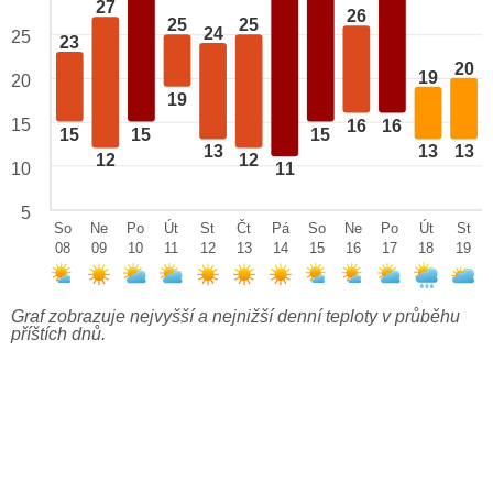
27
26
25
25
24
25
23
20
19
20
19
15
16
16
15
15
15
13
13
13
12
12
10
11
5
So
Ne
Po
Út
St
Čt
Pá
So
Ne
Po
Út
St
08
09
10
11
12
13
14
15
16
17
18
19
Graf zobrazuje nejvyšší a nejnižší denní teploty v průběhu
příštích dnů.