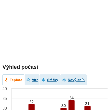
Výhled počasí
Teplota
Vítr
Srážky
Nový sníh
40
34
35
32
31
30
30