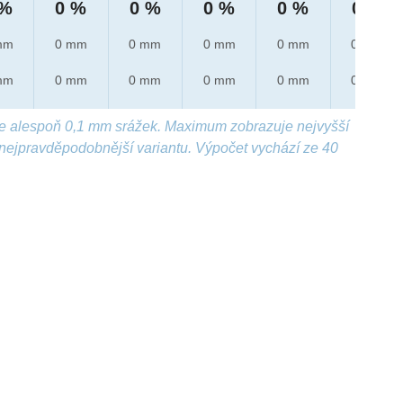
 %
0 %
0 %
0 %
0 %
0 %
mm
0 mm
0 mm
0 mm
0 mm
0 mm
mm
0 mm
0 mm
0 mm
0 mm
0 mm
e alespoň 0,1 mm srážek. Maximum zobrazuje nejvyšší
nejpravděpodobnější variantu. Výpočet vychází ze 40