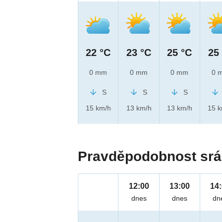
22 °C
23 °C
25 °C
25
0 mm
0 mm
0 mm
0 
S
S
S
15 km/h
13 km/h
13 km/h
15 
Pravděpodobnost srá
12:00
13:00
14
dnes
dnes
dn