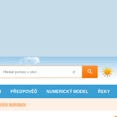
R
PŘEDPOVĚĎ
NUMERICKÝ
MODEL
ŘEKY
ními teplotami