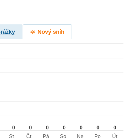
Srážky
Nový sníh
0
0
0
0
0
0
0
St
Čt
Pá
So
Ne
Po
Út