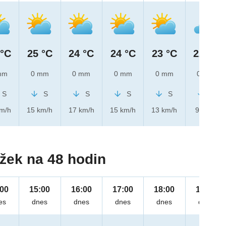
 °C
25 °C
24 °C
24 °C
23 °C
22 °C
mm
0 mm
0 mm
0 mm
0 mm
0 mm
S
S
S
S
S
S
km/h
15 km/h
17 km/h
15 km/h
13 km/h
9 km/h
žek na 48 hodin
:00
15:00
16:00
17:00
18:00
19:00
es
dnes
dnes
dnes
dnes
dnes