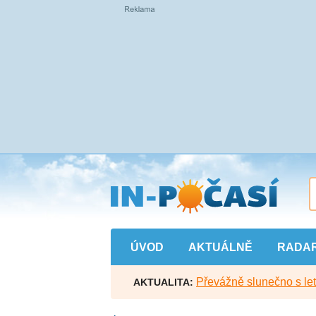
Přejít
na
hlavní
obsah
ÚVOD
AKTUÁLNĚ
RADA
Převážně slunečno s let
AKTUALITA: