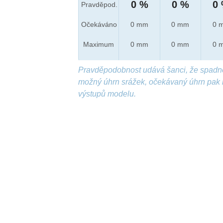
0 %
0 %
0
Pravděpod.
Očekáváno
0 mm
0 mm
0 
Maximum
0 mm
0 mm
0 
Pravděpodobnost udává šanci, že spadn
možný úhrn srážek, očekávaný úhrn pak 
výstupů modelu.