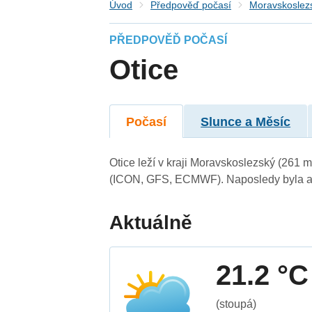
Úvod
Předpověď počasí
Moravskoslezs
PŘEDPOVĚĎ POČASÍ
Otice
Počasí
Slunce a Měsíc
Otice leží v kraji Moravskoslezský (261 
(ICON, GFS, ECMWF). Naposledy byla ak
Aktuálně
21.2 °C
(stoupá)