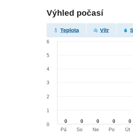
Výhled počasí
Teplota
Vítr
6
5
4
3
2
1
0
0
0
0
0
0
Pá
So
Ne
Po
Út