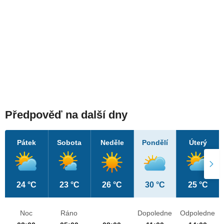
Předpověď na další dny
Pátek
Sobota
Neděle
Pondělí
Úterý
24 °C
23 °C
26 °C
30 °C
25 °C
Noc
Ráno
Dopoledne
Odpoledne