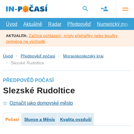
Přejít
na
hlavní
obsah
Úvod
Aktuálně
Radar
Předpověď
Numerický model
Začíná ochlazení, místy přeháňky nebo bouřky,
AKTUALITA:
zejména na východě
Úvod
Předpověď počasí
Moravskoslezský kraj
Slezské Rudoltice
PŘEDPOVĚĎ POČASÍ
Slezské Rudoltice
Označit jako domovské město
Počasí
Slunce a Měsíc
Kvalita ovzduší