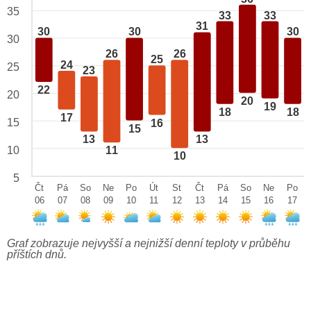
35
33
33
31
30
30
30
30
26
26
25
24
25
23
22
20
20
19
18
18
17
15
16
15
13
13
10
11
10
5
Čt
Pá
So
Ne
Po
Út
St
Čt
Pá
So
Ne
Po
06
07
08
09
10
11
12
13
14
15
16
17
Graf zobrazuje nejvyšší a nejnižší denní teploty v průběhu
příštích dnů.