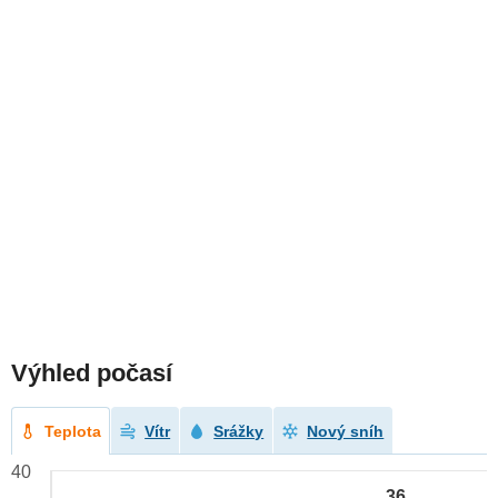
Výhled počasí
Teplota
Vítr
Srážky
Nový sníh
40
36