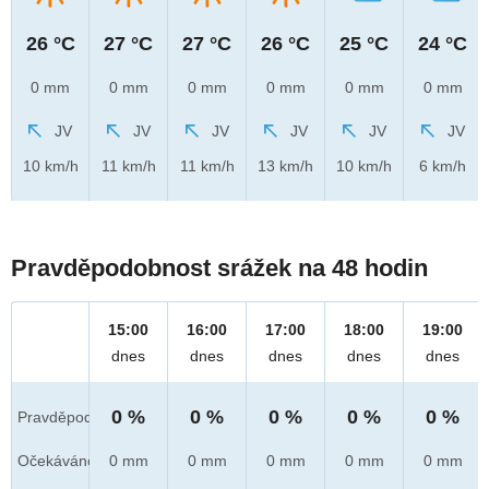
26 °C
27 °C
27 °C
26 °C
25 °C
24 °C
0 mm
0 mm
0 mm
0 mm
0 mm
0 mm
JV
JV
JV
JV
JV
JV
10 km/h
11 km/h
11 km/h
13 km/h
10 km/h
6 km/h
Pravděpodobnost srážek na 48 hodin
15:00
16:00
17:00
18:00
19:00
dnes
dnes
dnes
dnes
dnes
0 %
0 %
0 %
0 %
0 %
Pravděpod.
Očekáváno
0 mm
0 mm
0 mm
0 mm
0 mm