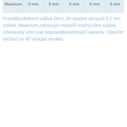
Maximum
0 mm
0 mm
0 mm
0 mm
0 mm
Pravděpodobnost udává šanci, že spadne alespoň 0,1 mm
srážek. Maximum zobrazuje nejvyšší možný úhrn srážek,
očekávaný úhrn pak nejpravděpodobnější variantu. Výpočet
vychází ze 40 výstupů modelu.