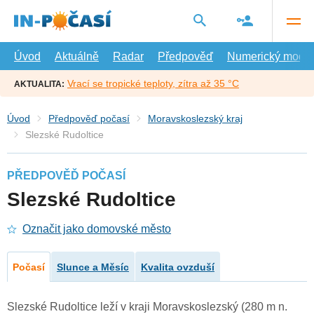
Přejít
na
hlavní
obsah
Úvod
Aktuálně
Radar
Předpověď
Numerický model
Vrací se tropické teploty, zítra až 35 °C
AKTUALITA:
Úvod
Předpověď počasí
Moravskoslezský kraj
Slezské Rudoltice
PŘEDPOVĚĎ POČASÍ
Slezské Rudoltice
Označit jako domovské město
Počasí
Slunce a Měsíc
Kvalita ovzduší
Slezské Rudoltice leží v kraji Moravskoslezský (280 m n.