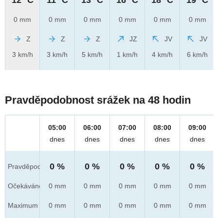
0 mm
0 mm
0 mm
0 mm
0 mm
0 mm
Z
Z
Z
JZ
JV
JV
3 km/h
3 km/h
5 km/h
1 km/h
4 km/h
6 km/h
Pravděpodobnost srážek na 48 hodin
05:00
06:00
07:00
08:00
09:00
dnes
dnes
dnes
dnes
dnes
0 %
0 %
0 %
0 %
0 %
Pravděpod.
Očekáváno
0 mm
0 mm
0 mm
0 mm
0 mm
Maximum
0 mm
0 mm
0 mm
0 mm
0 mm