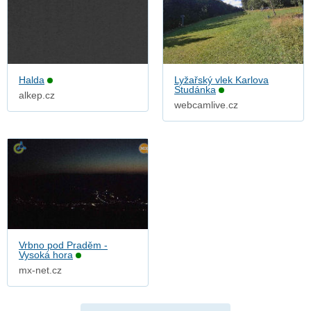
Halda
Lyžařský vlek Karlova
Studánka
alkep.cz
webcamlive.cz
Vrbno pod Praděm -
Vysoká hora
mx-net.cz