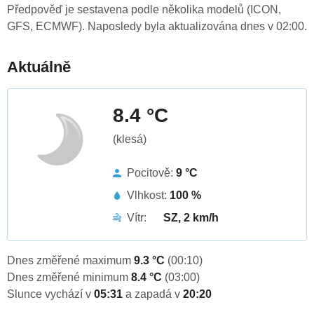
Předpověď je sestavena podle několika modelů (ICON,
GFS, ECMWF). Naposledy byla aktualizována dnes v 02:00.
Aktuálně
8.4 °C
(klesá)
Pocitově:
9 °C
Vlhkost:
100 %
Vítr:
SZ, 2 km/h
Dnes změřené maximum
9.3 °C
(00:10)
Dnes změřené minimum
8.4 °C
(03:00)
Slunce vychází v
05:31
a zapadá v
20:20