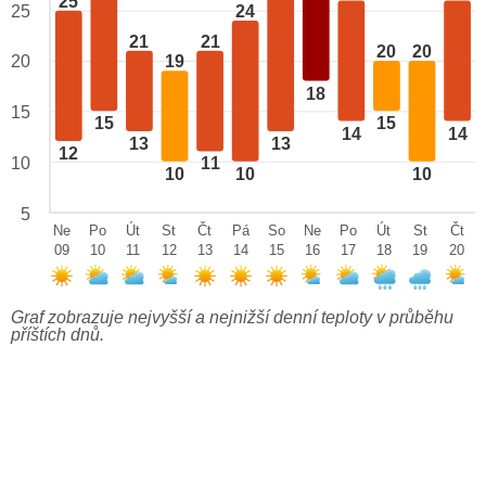
25
24
25
21
21
20
20
20
19
18
15
15
15
14
14
13
13
12
10
11
10
10
10
5
Ne
Po
Út
St
Čt
Pá
So
Ne
Po
Út
St
Čt
09
10
11
12
13
14
15
16
17
18
19
20
Graf zobrazuje nejvyšší a nejnižší denní teploty v průběhu
příštích dnů.