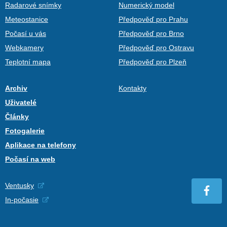
Radarové snímky
Numerický model
Meteostanice
Předpověď pro Prahu
Počasí u vás
Předpověď pro Brno
Webkamery
Předpověď pro Ostravu
Teplotní mapa
Předpověď pro Plzeň
Archiv
Kontakty
Uživatelé
Články
Fotogalerie
Aplikace na telefony
Počasí na web
Ventusky
In-počasie