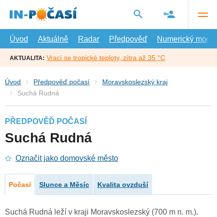
Přejít
na
hlavní
obsah
Úvod
Aktuálně
Radar
Předpověď
Numerický model
Vrací se tropické teploty, zítra až 35 °C
AKTUALITA:
Úvod
Předpověď počasí
Moravskoslezský kraj
Suchá Rudná
PŘEDPOVĚĎ POČASÍ
Suchá Rudná
Označit jako domovské město
Počasí
Slunce a Měsíc
Kvalita ovzduší
Suchá Rudná leží v kraji Moravskoslezský (700 m n. m.).