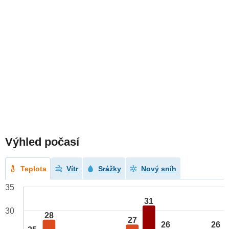
Výhled počasí
Teplota
Vítr
Srážky
Nový sníh
35
31
30
28
27
26
26