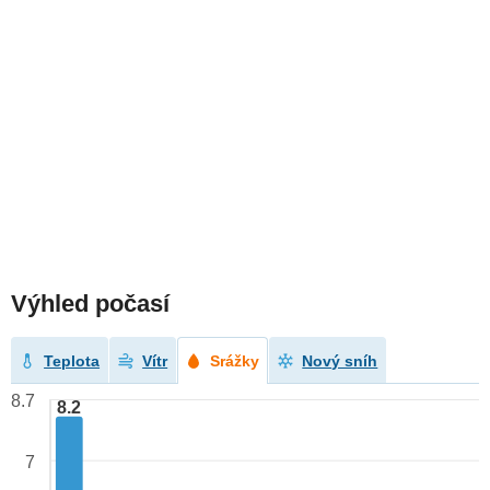
Výhled počasí
Teplota
Vítr
Srážky
Nový sníh
8.7
8.2
7