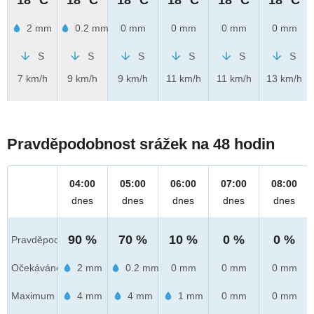
2 mm
0.2 mm
0 mm
0 mm
0 mm
0 mm
S
S
S
S
S
S
7 km/h
9 km/h
9 km/h
11 km/h
11 km/h
13 km/h
Pravděpodobnost srážek na 48 hodin
04:00
05:00
06:00
07:00
08:00
dnes
dnes
dnes
dnes
dnes
90 %
70 %
10 %
0 %
0 %
Pravděpod.
Očekáváno
2 mm
0.2 mm
0 mm
0 mm
0 mm
Maximum
4 mm
4 mm
1 mm
0 mm
0 mm