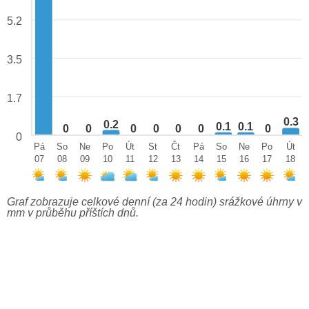
5.2
3.5
1.7
0.3
0.2
0.1
0.1
0
0
0
0
0
0
0
0
Pá
So
Ne
Po
Út
St
Čt
Pá
So
Ne
Po
Út
07
08
09
10
11
12
13
14
15
16
17
18
Graf zobrazuje celkové denní (za 24 hodin) srážkové úhrny v
mm v průběhu příštích dnů.