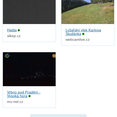
Halda
Lyžařský vlek Karlova
Studánka
alkep.cz
webcamlive.cz
Vrbno pod Praděm -
Vysoká hora
mx-net.cz