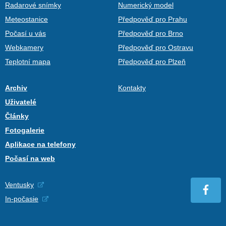
Radarové snímky
Numerický model
Meteostanice
Předpověď pro Prahu
Počasí u vás
Předpověď pro Brno
Webkamery
Předpověď pro Ostravu
Teplotní mapa
Předpověď pro Plzeň
Archiv
Kontakty
Uživatelé
Články
Fotogalerie
Aplikace na telefony
Počasí na web
Ventusky
In-počasie