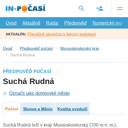
Přejít
na
hlavní
obsah
Úvod
Aktuálně
Radar
Předpověď
Numerický model
Převážně slunečno s letními teplotami
AKTUALITA:
Úvod
Předpověď počasí
Moravskoslezský kraj
Suchá Rudná
PŘEDPOVĚĎ POČASÍ
Suchá Rudná
Označit jako domovské město
Počasí
Slunce a Měsíc
Kvalita ovzduší
Suchá Rudná leží v kraji Moravskoslezský (700 m n. m.).