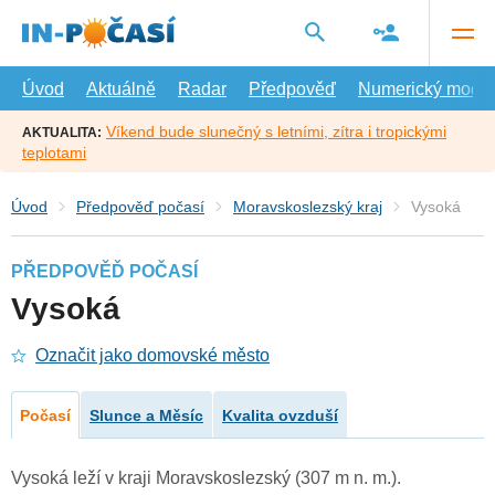
Přejít
na
hlavní
obsah
Úvod
Aktuálně
Radar
Předpověď
Numerický model
Víkend bude slunečný s letními, zítra i tropickými
AKTUALITA:
teplotami
Úvod
Předpověď počasí
Moravskoslezský kraj
Vysoká
PŘEDPOVĚĎ POČASÍ
Vysoká
Označit jako domovské město
Počasí
Slunce a Měsíc
Kvalita ovzduší
Vysoká leží v kraji Moravskoslezský (307 m n. m.).