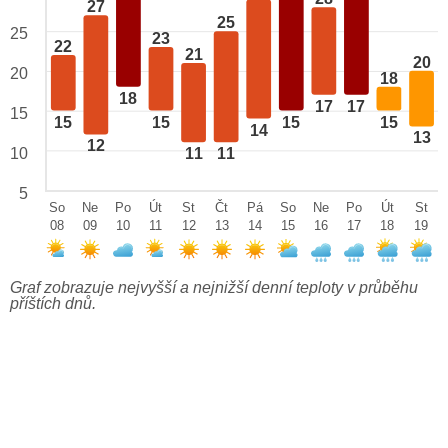
27
25
25
23
22
21
20
20
18
18
17
17
15
15
15
15
15
14
13
12
10
11
11
5
So
Ne
Po
Út
St
Čt
Pá
So
Ne
Po
Út
St
08
09
10
11
12
13
14
15
16
17
18
19
Graf zobrazuje nejvyšší a nejnižší denní teploty v průběhu
příštích dnů.