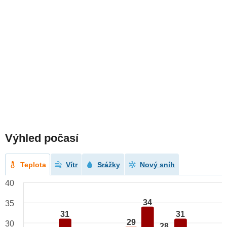
Výhled počasí
Teplota
Vítr
Srážky
Nový sníh
40
34
35
31
31
29
30
28