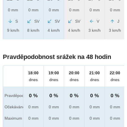
0 mm
0 mm
0 mm
0 mm
0 mm
0 mm
S
SV
SV
SV
V
J
9 km/h
8 km/h
4 km/h
4 km/h
3 km/h
3 km/h
Pravděpodobnost srážek na 48 hodin
18:00
19:00
20:00
21:00
22:00
dnes
dnes
dnes
dnes
dnes
0 %
0 %
0 %
0 %
0 %
Pravděpod.
Očekáváno
0 mm
0 mm
0 mm
0 mm
0 mm
Maximum
0 mm
0 mm
0 mm
0 mm
0 mm