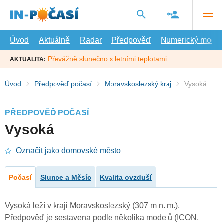
Přejít
na
hlavní
obsah
Úvod
Aktuálně
Radar
Předpověď
Numerický model
Převážně slunečno s letními teplotami
AKTUALITA:
Úvod
Předpověď počasí
Moravskoslezský kraj
Vysoká
PŘEDPOVĚĎ POČASÍ
Vysoká
Označit jako domovské město
Počasí
Slunce a Měsíc
Kvalita ovzduší
Vysoká leží v kraji Moravskoslezský (307 m n. m.).
Předpověď je sestavena podle několika modelů (ICON,