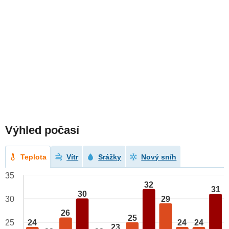
Výhled počasí
Teplota
Vítr
Srážky
Nový sníh
35
32
31
30
29
30
26
25
24
24
24
25
23