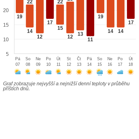
22
22
20
19
19
17
17
15
15
14
14
14
13
12
12
10
11
5
Pá
So
Ne
Po
Út
St
Čt
Pá
So
Ne
Po
Út
07
08
09
10
11
12
13
14
15
16
17
18
Graf zobrazuje nejvyšší a nejnižší denní teploty v průběhu
příštích dnů.