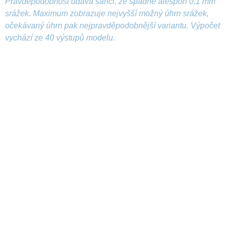
Pravděpodobnost udává šanci, že spadne alespoň 0,1 mm
srážek. Maximum zobrazuje nejvyšší možný úhrn srážek,
očekávaný úhrn pak nejpravděpodobnější variantu. Výpočet
vychází ze 40 výstupů modelu.