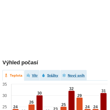
Výhled počasí
Teplota
Vítr
Srážky
Nový sníh
35
32
31
30
29
30
26
25
24
24
24
25
23