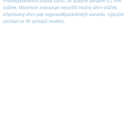
Pravděpodobnost udává šanci, že spadne alespoň 0,1 mm
srážek. Maximum zobrazuje nejvyšší možný úhrn srážek,
očekávaný úhrn pak nejpravděpodobnější variantu. Výpočet
vychází ze 40 výstupů modelu.