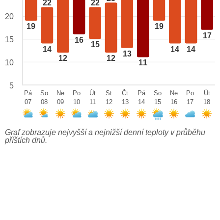
22
22
20
19
19
17
15
16
15
14
14
14
13
12
12
10
11
5
Pá
So
Ne
Po
Út
St
Čt
Pá
So
Ne
Po
Út
07
08
09
10
11
12
13
14
15
16
17
18
Graf zobrazuje nejvyšší a nejnižší denní teploty v průběhu
příštích dnů.