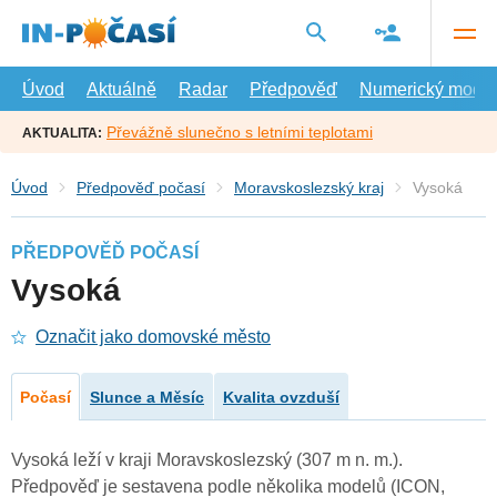
Přejít
na
hlavní
obsah
Úvod
Aktuálně
Radar
Předpověď
Numerický model
Převážně slunečno s letními teplotami
AKTUALITA:
Úvod
Předpověď počasí
Moravskoslezský kraj
Vysoká
PŘEDPOVĚĎ POČASÍ
Vysoká
Označit jako domovské město
Počasí
Slunce a Měsíc
Kvalita ovzduší
Vysoká leží v kraji Moravskoslezský (307 m n. m.).
Předpověď je sestavena podle několika modelů (ICON,