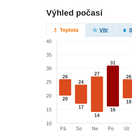
Výhled počasí
Teplota
Vítr
40
35
31
30
27
26
26
25
24
20
20
19
17
15
16
14
10
Pá
So
Ne
Po
Út