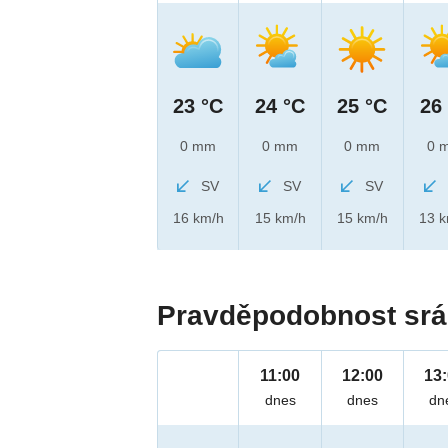
23 °C
24 °C
25 °C
26
0 mm
0 mm
0 mm
0 
SV
SV
SV
16 km/h
15 km/h
15 km/h
13 
Pravděpodobnost srá
11:00
12:00
13
dnes
dnes
dn