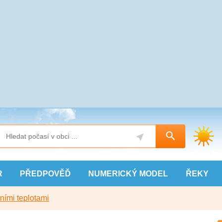
R
PŘEDPOVĚĎ
NUMERICKÝ
MODEL
ŘEKY
ními teplotami