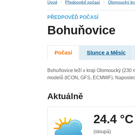
Úvod
Předpověď počasí
Olomoucký kr
PŘEDPOVĚĎ POČASÍ
Bohuňovice
Počasí
Slunce a Měsíc
Bohuňovice leží v kraji Olomoucký (230 
modelů (ICON, GFS, ECMWF). Naposledy 
Aktuálně
24.4 °C
(stoupá)