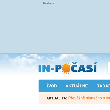
Přejít
na
hlavní
obsah
ÚVOD
AKTUÁLNĚ
RADA
Převážně slunečno s let
AKTUALITA: