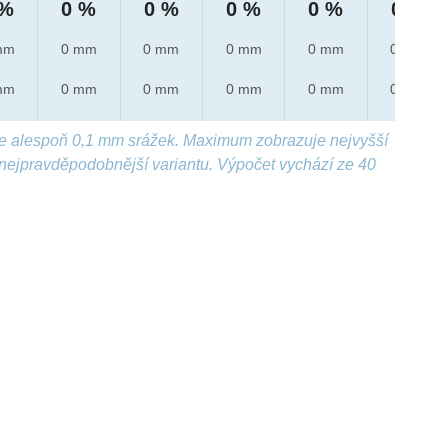
 %
0 %
0 %
0 %
0 %
0 %
mm
0 mm
0 mm
0 mm
0 mm
0 mm
mm
0 mm
0 mm
0 mm
0 mm
0 mm
e alespoň 0,1 mm srážek. Maximum zobrazuje nejvyšší
nejpravděpodobnější variantu. Výpočet vychází ze 40