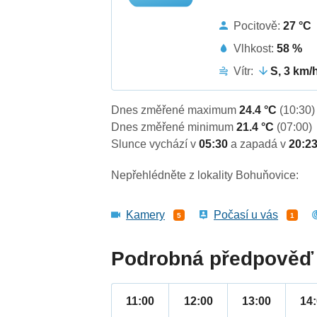
Pocitově:
27 °C
Vlhkost:
58 %
Vítr:
S, 3 km/
Dnes změřené maximum
24.4 °C
(10:30)
Dnes změřené minimum
21.4 °C
(07:00)
Slunce vychází v
05:30
a zapadá v
20:2
Nepřehlédněte z lokality Bohuňovice:
Kamery
Počasí u vás
5
1
Podrobná předpověď 
11:00
12:00
13:00
14