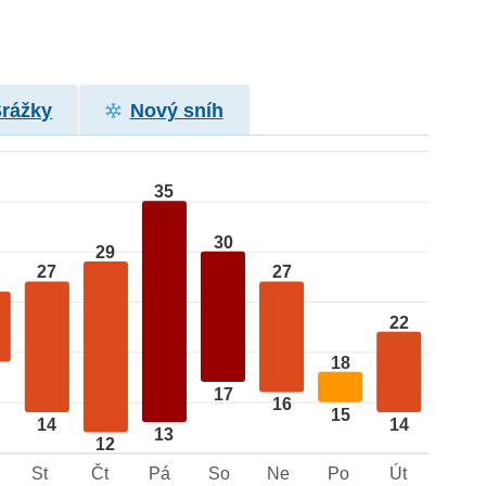
Srážky
Nový sníh
35
30
29
27
27
22
18
17
16
15
14
14
13
12
St
Čt
Pá
So
Ne
Po
Út