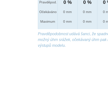
0 %
0 %
0
Pravděpod.
Očekáváno
0 mm
0 mm
0 
Maximum
0 mm
0 mm
0 
Pravděpodobnost udává šanci, že spadn
možný úhrn srážek, očekávaný úhrn pak 
výstupů modelu.