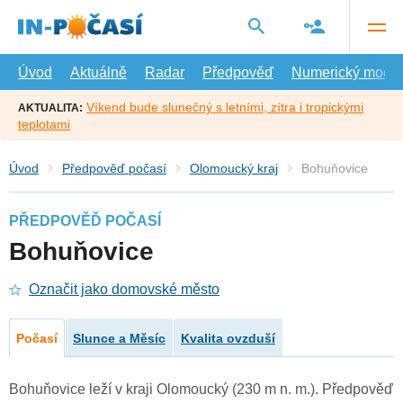
Přejít
na
hlavní
obsah
Úvod
Aktuálně
Radar
Předpověď
Numerický model
Víkend bude slunečný s letními, zítra i tropickými
AKTUALITA:
teplotami
Úvod
Předpověď počasí
Olomoucký kraj
Bohuňovice
PŘEDPOVĚĎ POČASÍ
Bohuňovice
Označit jako domovské město
Počasí
Slunce a Měsíc
Kvalita ovzduší
Bohuňovice leží v kraji Olomoucký (230 m n. m.). Předpověď