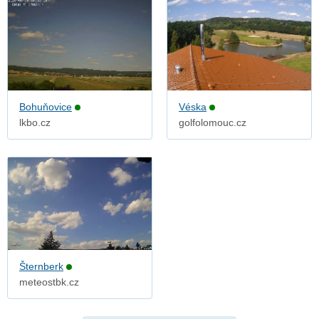
Bohuňovice
Véska
lkbo.cz
golfolomouc.cz
Šternberk
meteostbk.cz