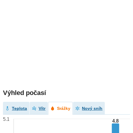
Výhled počasí
Teplota
Vítr
Srážky
Nový sníh
5.1
4.8