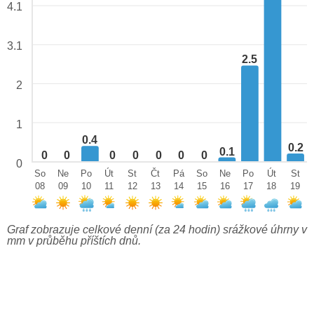
4.1
3.1
2.5
2
1
0.4
0.2
0.1
0
0
0
0
0
0
0
0
So
Ne
Po
Út
St
Čt
Pá
So
Ne
Po
Út
St
08
09
10
11
12
13
14
15
16
17
18
19
Graf zobrazuje celkové denní (za 24 hodin) srážkové úhrny v
mm v průběhu příštích dnů.