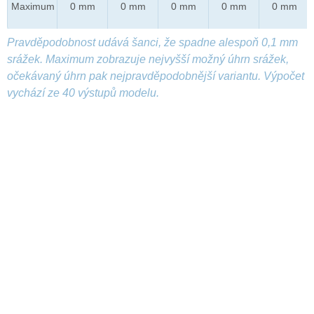
Maximum
0 mm
0 mm
0 mm
0 mm
0 mm
Pravděpodobnost udává šanci, že spadne alespoň 0,1 mm
srážek. Maximum zobrazuje nejvyšší možný úhrn srážek,
očekávaný úhrn pak nejpravděpodobnější variantu. Výpočet
vychází ze 40 výstupů modelu.