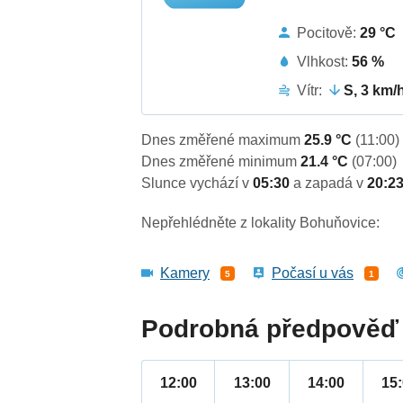
Pocitově:
29 °C
Vlhkost:
56 %
Vítr:
S, 3 km/
Dnes změřené maximum
25.9 °C
(11:00)
Dnes změřené minimum
21.4 °C
(07:00)
Slunce vychází v
05:30
a zapadá v
20:2
Nepřehlédněte z lokality Bohuňovice:
Kamery
Počasí u vás
5
1
Podrobná předpověď 
12:00
13:00
14:00
15