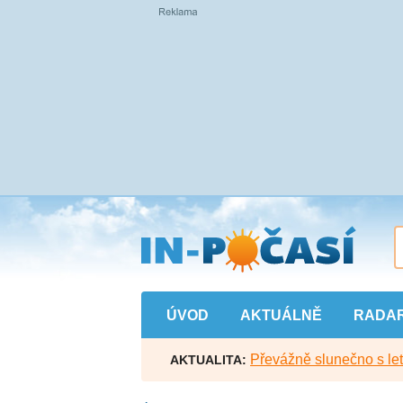
Přejít
na
hlavní
obsah
ÚVOD
AKTUÁLNĚ
RADA
Převážně slunečno s let
AKTUALITA: