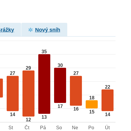
Srážky
Nový sníh
35
30
29
27
27
22
18
17
16
15
14
14
13
12
St
Čt
Pá
So
Ne
Po
Út