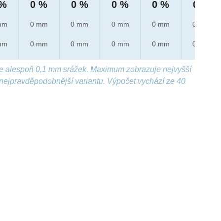
 %
0 %
0 %
0 %
0 %
0 %
mm
0 mm
0 mm
0 mm
0 mm
0 mm
mm
0 mm
0 mm
0 mm
0 mm
0 mm
e alespoň 0,1 mm srážek. Maximum zobrazuje nejvyšší
nejpravděpodobnější variantu. Výpočet vychází ze 40