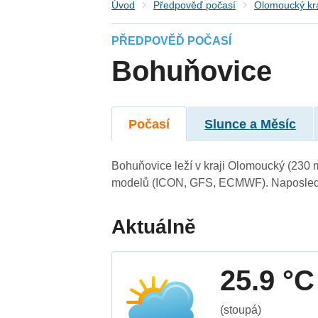
Úvod
Předpověď počasí
Olomoucký kr
PŘEDPOVĚĎ POČASÍ
Bohuňovice
Počasí
Slunce a Měsíc
Bohuňovice leží v kraji Olomoucký (230 
modelů (ICON, GFS, ECMWF). Naposledy 
Aktuálně
25.9 °C
(stoupá)