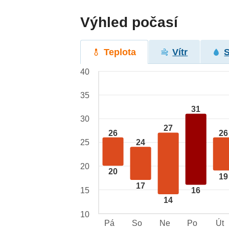
Výhled počasí
Teplota
Vítr
40
35
31
30
27
26
26
25
24
20
20
19
17
15
16
14
10
Pá
So
Ne
Po
Út