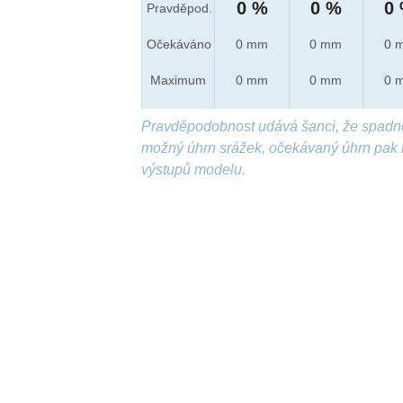
0 %
0 %
0
Pravděpod.
Očekáváno
0 mm
0 mm
0 
Maximum
0 mm
0 mm
0 
Pravděpodobnost udává šanci, že spadn
možný úhrn srážek, očekávaný úhrn pak 
výstupů modelu.