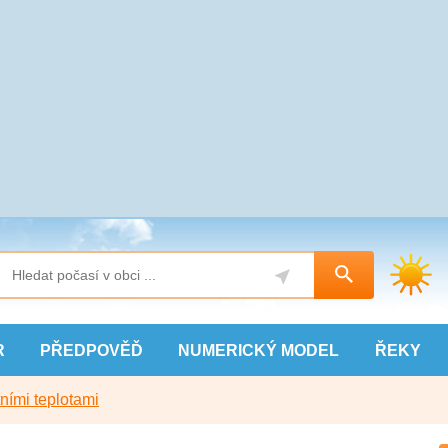
R
PŘEDPOVĚĎ
NUMERICKÝ
MODEL
ŘEKY
ními teplotami