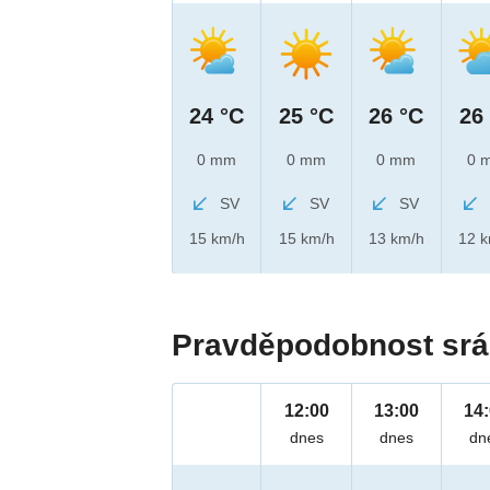
24 °C
25 °C
26 °C
26
0 mm
0 mm
0 mm
0 
SV
SV
SV
15 km/h
15 km/h
13 km/h
12 
Pravděpodobnost srá
12:00
13:00
14
dnes
dnes
dn