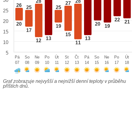
30
28
28
27
26
25
25
25
22
20
21
20
20
19
19
17
15
15
13
13
12
10
11
5
Pá
So
Ne
Po
Út
St
Čt
Pá
So
Ne
Po
Út
07
08
09
10
11
12
13
14
15
16
17
18
Graf zobrazuje nejvyšší a nejnižší denní teploty v průběhu
příštích dnů.