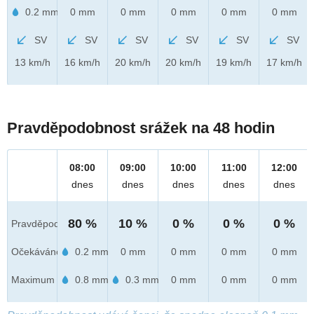
0.2 mm
0 mm
0 mm
0 mm
0 mm
0 mm
SV
SV
SV
SV
SV
SV
13 km/h
16 km/h
20 km/h
20 km/h
19 km/h
17 km/h
Pravděpodobnost srážek na 48 hodin
08:00
09:00
10:00
11:00
12:00
dnes
dnes
dnes
dnes
dnes
80 %
10 %
0 %
0 %
0 %
Pravděpod.
Očekáváno
0.2 mm
0 mm
0 mm
0 mm
0 mm
Maximum
0.8 mm
0.3 mm
0 mm
0 mm
0 mm