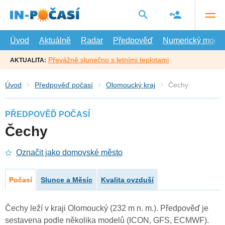
Přejít
na
hlavní
obsah
Úvod
Aktuálně
Radar
Předpověď
Numerický model
Převážně slunečno s letními teplotami
AKTUALITA:
Úvod
Předpověď počasí
Olomoucký kraj
Čechy
PŘEDPOVĚĎ POČASÍ
Čechy
Označit jako domovské město
Počasí
Slunce a Měsíc
Kvalita ovzduší
Čechy leží v kraji Olomoucký (232 m n. m.). Předpověď je
sestavena podle několika modelů (ICON, GFS, ECMWF).