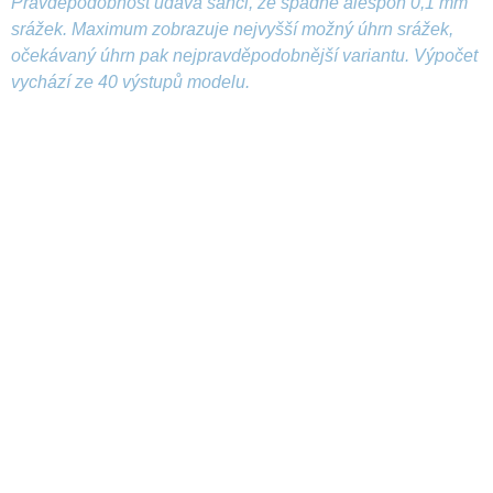
Pravděpodobnost udává šanci, že spadne alespoň 0,1 mm
srážek. Maximum zobrazuje nejvyšší možný úhrn srážek,
očekávaný úhrn pak nejpravděpodobnější variantu. Výpočet
vychází ze 40 výstupů modelu.