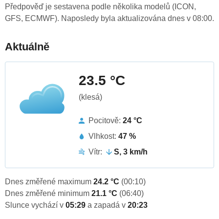
Předpověď je sestavena podle několika modelů (ICON,
GFS, ECMWF). Naposledy byla aktualizována dnes v 08:00.
Aktuálně
23.5 °C
(klesá)
Pocitově:
24 °C
Vlhkost:
47 %
Vítr:
S, 3 km/h
Dnes změřené maximum
24.2 °C
(00:10)
Dnes změřené minimum
21.1 °C
(06:40)
Slunce vychází v
05:29
a zapadá v
20:23