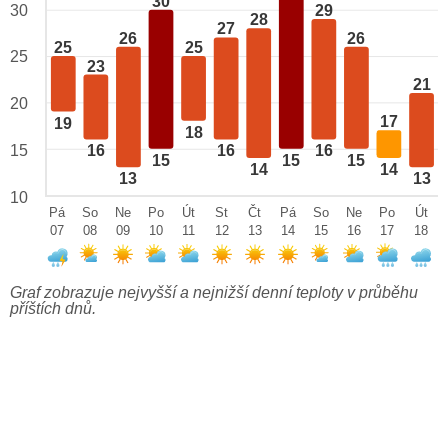
30
29
30
28
27
26
26
25
25
25
23
21
20
17
19
18
15
16
16
16
15
15
15
14
14
13
13
10
Pá
So
Ne
Po
Út
St
Čt
Pá
So
Ne
Po
Út
07
08
09
10
11
12
13
14
15
16
17
18
Graf zobrazuje nejvyšší a nejnižší denní teploty v průběhu
příštích dnů.