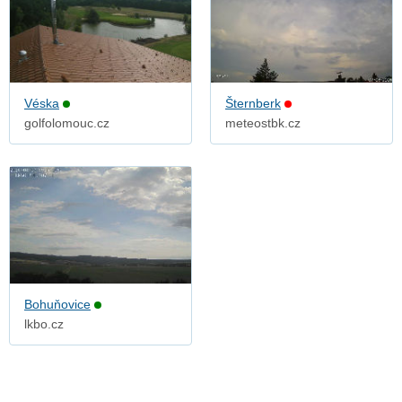
Véska
Šternberk
golfolomouc.cz
meteostbk.cz
Bohuňovice
lkbo.cz