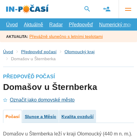
Přejít
na
hlavní
obsah
Úvod
Aktuálně
Radar
Předpověď
Numerický model
Převážně slunečno s letními teplotami
AKTUALITA:
Úvod
Předpověď počasí
Olomoucký kraj
Domašov u Šternberka
PŘEDPOVĚĎ POČASÍ
Domašov u Šternberka
Označit jako domovské město
Počasí
Slunce a Měsíc
Kvalita ovzduší
Domašov u Šternberka leží v kraji Olomoucký (440 m n. m.).