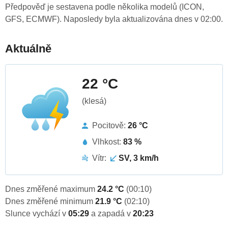
Předpověď je sestavena podle několika modelů (ICON,
GFS, ECMWF). Naposledy byla aktualizována dnes v 02:00.
Aktuálně
22 °C
(klesá)
Pocitově:
26 °C
Vlhkost:
83 %
Vítr:
SV, 3 km/h
Dnes změřené maximum
24.2 °C
(00:10)
Dnes změřené minimum
21.9 °C
(02:10)
Slunce vychází v
05:29
a zapadá v
20:23