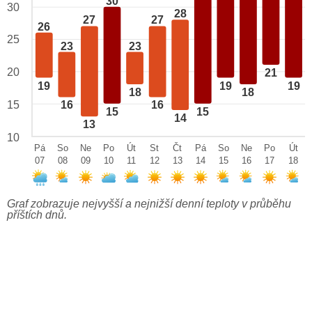
30
30
28
27
27
26
25
23
23
20
21
19
19
19
18
18
15
16
16
15
15
14
13
10
Pá
So
Ne
Po
Út
St
Čt
Pá
So
Ne
Po
Út
07
08
09
10
11
12
13
14
15
16
17
18
Graf zobrazuje nejvyšší a nejnižší denní teploty v průběhu
příštích dnů.