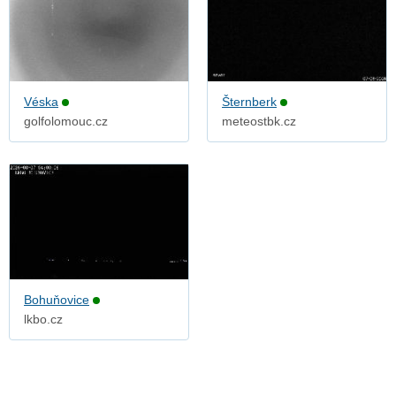
Véska
Šternberk
golfolomouc.cz
meteostbk.cz
Bohuňovice
lkbo.cz