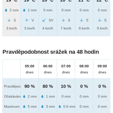
2 mm
1 mm
0 mm
0 mm
0 mm
0 mm
S
V
SV
S
S
S
3 km/h
3 km/h
4 km/h
7 km/h
9 km/h
9 km/h
Pravděpodobnost srážek na 48 hodin
05:00
06:00
07:00
08:00
09:00
dnes
dnes
dnes
dnes
dnes
90 %
80 %
10 %
0 %
0 %
Pravděpod.
Očekáváno
2 mm
1 mm
0 mm
0 mm
0 mm
Maximum
5 mm
3 mm
0.6 mm
0 mm
0 mm