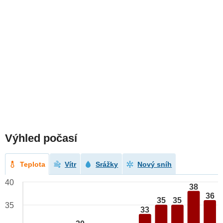
Výhled počasí
Teplota
Vítr
Srážky
Nový sníh
40
38
36
35
35
35
33