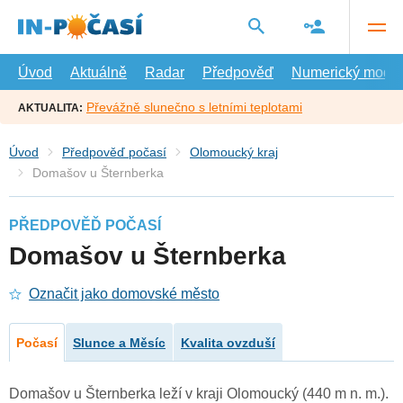
Přejít
na
hlavní
obsah
Úvod
Aktuálně
Radar
Předpověď
Numerický model
Převážně slunečno s letními teplotami
AKTUALITA:
Úvod
Předpověď počasí
Olomoucký kraj
Domašov u Šternberka
PŘEDPOVĚĎ POČASÍ
Domašov u Šternberka
Označit jako domovské město
Počasí
Slunce a Měsíc
Kvalita ovzduší
Domašov u Šternberka leží v kraji Olomoucký (440 m n. m.).