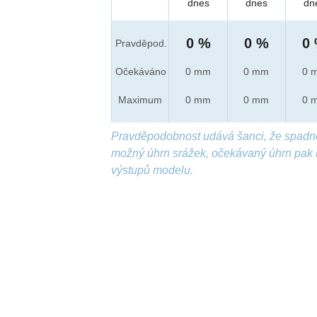
dnes
dnes
dn
0 %
0 %
0
Pravděpod.
Očekáváno
0 mm
0 mm
0 
Maximum
0 mm
0 mm
0 
Pravděpodobnost udává šanci, že spadn
možný úhrn srážek, očekávaný úhrn pak 
výstupů modelu.