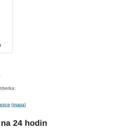
h
1
nberka:
anice
(
mapa
)
na 24 hodin