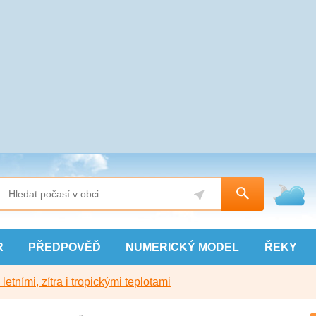
R
PŘEDPOVĚĎ
NUMERICKÝ
MODEL
ŘEKY
etními, zítra i tropickými teplotami