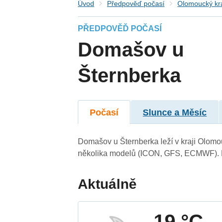
Úvod
Předpověď počasí
Olomoucký kr
PŘEDPOVĚĎ POČASÍ
Domašov u
Šternberka
Počasí
Slunce a Měsíc
Domašov u Šternberka leží v kraji Olomo
několika modelů (ICON, GFS, ECMWF). N
Aktuálně
19 °C