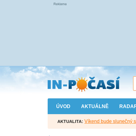
Přejít
na
hlavní
obsah
ÚVOD
AKTUÁLNĚ
RADA
Víkend bude slunečný s l
AKTUALITA: