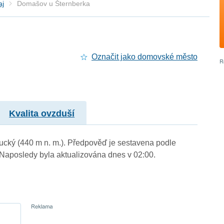
aj
Domašov u Šternberka
Označit jako domovské město
Kvalita ovzduší
ucký (440 m n. m.). Předpověď je sestavena podle
aposledy byla aktualizována dnes v 02:00.