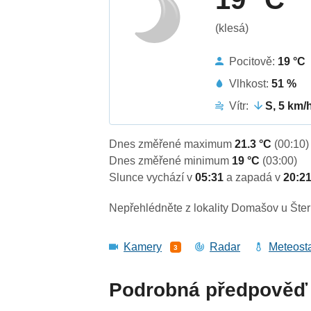
(klesá)
Pocitově:
19 °C
Vlhkost:
51 %
Vítr:
S, 5 km/
Dnes změřené maximum
21.3 °C
(00:10)
Dnes změřené minimum
19 °C
(03:00)
Slunce vychází v
05:31
a zapadá v
20:2
Nepřehlédněte z lokality Domašov u Šter
Kamery
Radar
Meteost
3
Podrobná předpověď 