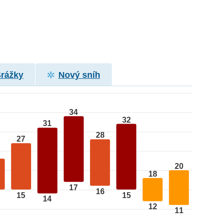
Srážky
Nový sníh
34
32
31
28
27
20
18
17
16
15
15
14
12
11