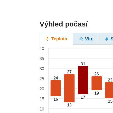
Výhled počasí
Teplota
Vítr
40
35
31
30
27
26
24
25
23
20
19
17
15
16
15
13
10