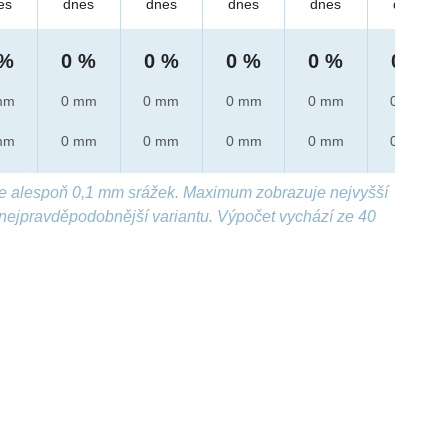
es
dnes
dnes
dnes
dnes
dnes
 %
0 %
0 %
0 %
0 %
0 %
mm
0 mm
0 mm
0 mm
0 mm
0 mm
mm
0 mm
0 mm
0 mm
0 mm
0 mm
e alespoň 0,1 mm srážek. Maximum zobrazuje nejvyšší
nejpravděpodobnější variantu. Výpočet vychází ze 40