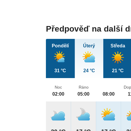
Předpověď na další 
Pondělí
Úterý
Středa
31 °C
24 °C
21 °C
Noc
Ráno
Dop
02:00
05:00
08:00
1