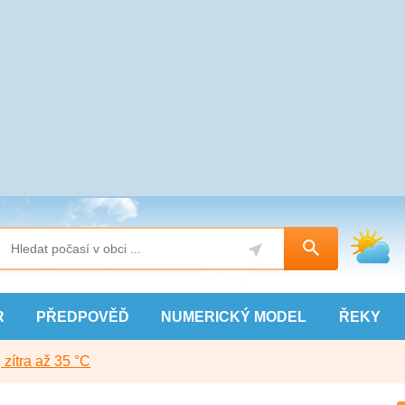
R
PŘEDPOVĚĎ
NUMERICKÝ
MODEL
ŘEKY
, zítra až 35 °C