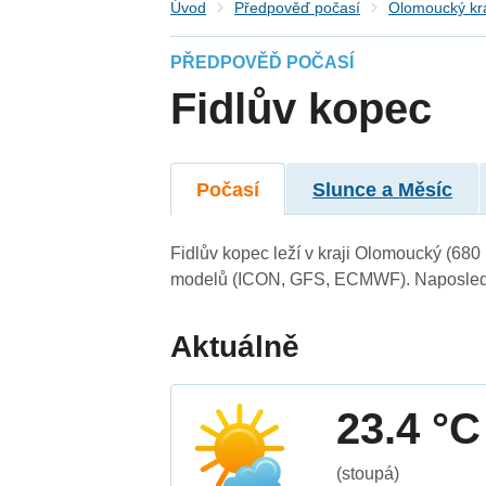
Úvod
Předpověď počasí
Olomoucký kr
PŘEDPOVĚĎ POČASÍ
Fidlův kopec
Počasí
Slunce a Měsíc
Fidlův kopec leží v kraji Olomoucký (680
modelů (ICON, GFS, ECMWF). Naposledy 
Aktuálně
23.4 °C
(stoupá)