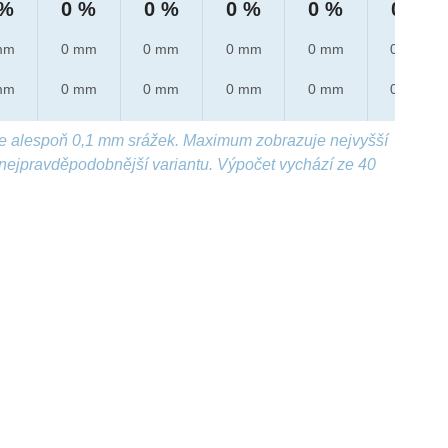
 %
0 %
0 %
0 %
0 %
0 %
mm
0 mm
0 mm
0 mm
0 mm
0 mm
mm
0 mm
0 mm
0 mm
0 mm
0 mm
e alespoň 0,1 mm srážek. Maximum zobrazuje nejvyšší
nejpravděpodobnější variantu. Výpočet vychází ze 40