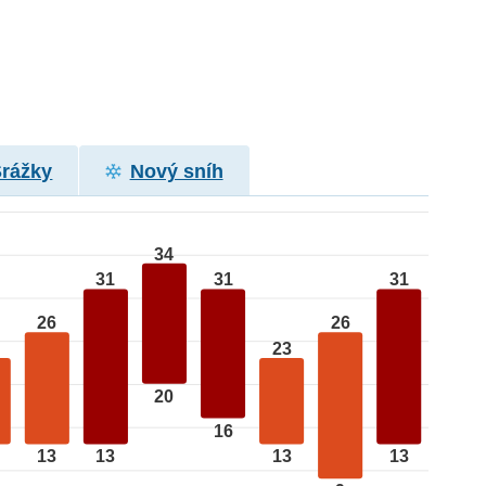
Srážky
Nový sníh
34
31
31
31
26
26
23
20
16
13
13
13
13