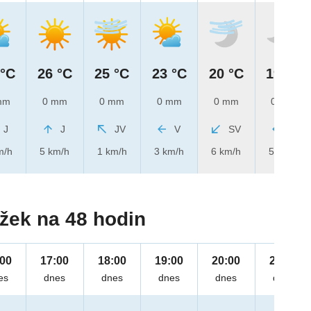
 °C
26 °C
25 °C
23 °C
20 °C
19 °C
mm
0 mm
0 mm
0 mm
0 mm
0 mm
J
J
JV
V
SV
V
m/h
5 km/h
1 km/h
3 km/h
6 km/h
5 km/h
žek na 48 hodin
:00
17:00
18:00
19:00
20:00
21:00
es
dnes
dnes
dnes
dnes
dnes