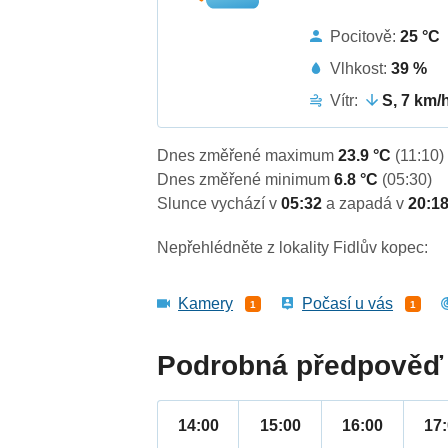
Pocitově:
25 °C
Vlhkost:
39 %
Vítr:
S, 7 km/
Dnes změřené maximum
23.9 °C
(11:10)
Dnes změřené minimum
6.8 °C
(05:30)
Slunce vychází v
05:32
a zapadá v
20:1
Nepřehlédněte z lokality Fidlův kopec:
Kamery
Počasí u vás
1
1
Podrobná předpověď 
14:00
15:00
16:00
17