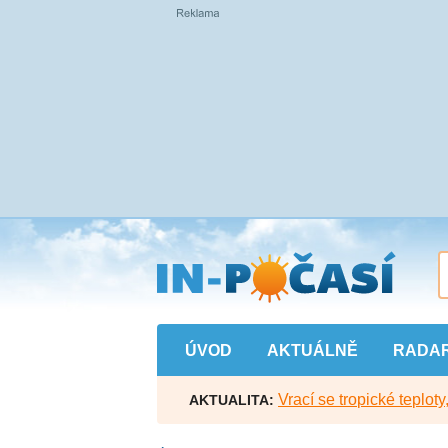
Přejít
na
hlavní
obsah
ÚVOD
AKTUÁLNĚ
RADA
Vrací se tropické teploty
AKTUALITA: