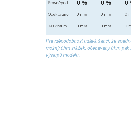
0 %
0 %
0
Pravděpod.
Očekáváno
0 mm
0 mm
0 
Maximum
0 mm
0 mm
0 
Pravděpodobnost udává šanci, že spadn
možný úhrn srážek, očekávaný úhrn pak 
výstupů modelu.