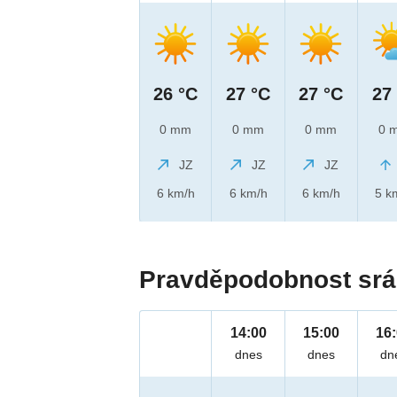
26 °C
27 °C
27 °C
27
0 mm
0 mm
0 mm
0 
JZ
JZ
JZ
6 km/h
6 km/h
6 km/h
5 k
Pravděpodobnost srá
14:00
15:00
16
dnes
dnes
dn