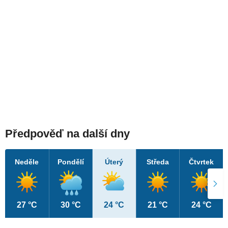
Předpověď na další dny
Neděle
Pondělí
Úterý
Středa
Čtvrtek
27 °C
30 °C
24 °C
21 °C
24 °C