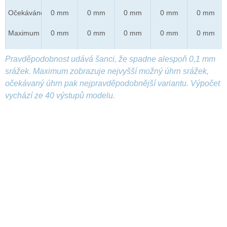
Očekáváno
0 mm
0 mm
0 mm
0 mm
0 mm
Maximum
0 mm
0 mm
0 mm
0 mm
0 mm
Pravděpodobnost udává šanci, že spadne alespoň 0,1 mm
srážek. Maximum zobrazuje nejvyšší možný úhrn srážek,
očekávaný úhrn pak nejpravděpodobnější variantu. Výpočet
vychází ze 40 výstupů modelu.