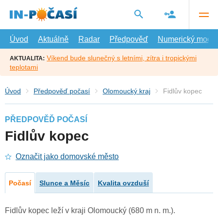
Přejít
na
hlavní
obsah
Úvod
Aktuálně
Radar
Předpověď
Numerický model
Víkend bude slunečný s letními, zítra i tropickými
AKTUALITA:
teplotami
Úvod
Předpověď počasí
Olomoucký kraj
Fidlův kopec
PŘEDPOVĚĎ POČASÍ
Fidlův kopec
Označit jako domovské město
Počasí
Slunce a Měsíc
Kvalita ovzduší
Fidlův kopec leží v kraji Olomoucký (680 m n. m.).