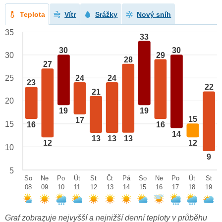
Teplota
Vítr
Srážky
Nový sníh
35
33
30
30
29
30
28
27
24
24
25
23
22
21
20
19
19
15
17
15
16
16
14
13
13
13
12
12
10
9
5
So
Ne
Po
Út
St
Čt
Pá
So
Ne
Po
Út
St
08
09
10
11
12
13
14
15
16
17
18
19
Graf zobrazuje nejvyšší a nejnižší denní teploty v průběhu