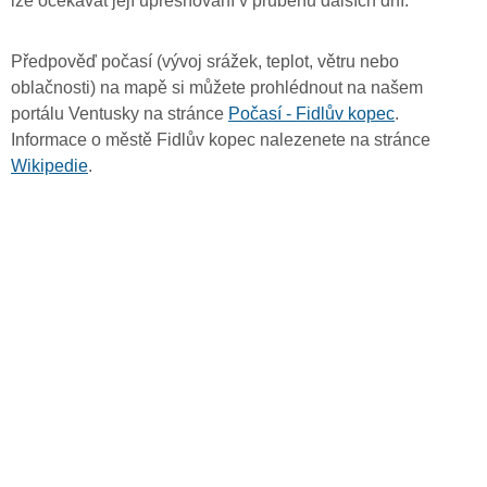
lze očekávat její upřesňování v průběhu dalších dní.
Předpověď počasí (vývoj srážek, teplot, větru nebo
oblačnosti) na mapě si můžete prohlédnout na našem
portálu Ventusky na stránce
Počasí - Fidlův kopec
.
Informace o městě Fidlův kopec nalezenete na stránce
Wikipedie
.