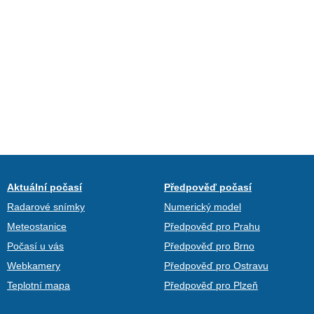
Aktuální počasí
Předpověď počasí
Radarové snímky
Numerický model
Meteostanice
Předpověď pro Prahu
Počasí u vás
Předpověď pro Brno
Webkamery
Předpověď pro Ostravu
Teplotní mapa
Předpověď pro Plzeň