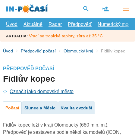
Přejít
na
hlavní
obsah
Úvod
Aktuálně
Radar
Předpověď
Numerický model
Vrací se tropické teploty, zítra až 35 °C
AKTUALITA:
Úvod
Předpověď počasí
Olomoucký kraj
Fidlův kopec
PŘEDPOVĚĎ POČASÍ
Fidlův kopec
Označit jako domovské město
Počasí
Slunce a Měsíc
Kvalita ovzduší
Fidlův kopec leží v kraji Olomoucký (680 m n. m.).
Předpověď je sestavena podle několika modelů (ICON,