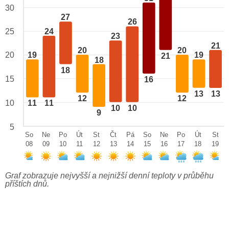
30
27
26
24
25
23
21
20
20
20
19
19
21
18
18
15
16
13
13
12
12
10
11
11
10
10
9
5
So
Ne
Po
Út
St
Čt
Pá
So
Ne
Po
Út
St
08
09
10
11
12
13
14
15
16
17
18
19
Graf zobrazuje nejvyšší a nejnižší denní teploty v průběhu
příštích dnů.