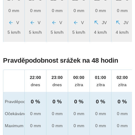
0 mm
0 mm
0 mm
0 mm
0 mm
0 mm
V
V
V
V
JV
JV
5 km/h
5 km/h
5 km/h
5 km/h
4 km/h
4 km/h
Pravděpodobnost srážek na 48 hodin
22:00
23:00
00:00
01:00
02:00
dnes
dnes
zítra
zítra
zítra
0 %
0 %
0 %
0 %
0 %
Pravděpod.
Očekáváno
0 mm
0 mm
0 mm
0 mm
0 mm
Maximum
0 mm
0 mm
0 mm
0 mm
0 mm