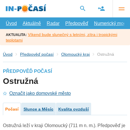
Přejít
na
hlavní
obsah
Úvod
Aktuálně
Radar
Předpověď
Numerický model
Víkend bude slunečný s letními, zítra i tropickými
AKTUALITA:
teplotami
Úvod
Předpověď počasí
Olomoucký kraj
Ostružná
PŘEDPOVĚĎ POČASÍ
Ostružná
Označit jako domovské město
Počasí
Slunce a Měsíc
Kvalita ovzduší
Ostružná leží v kraji Olomoucký (711 m n. m.). Předpověď je