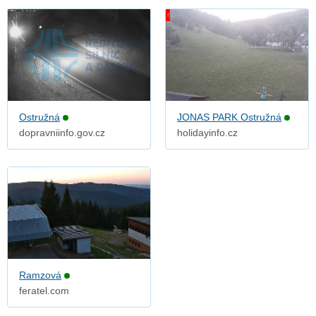
Ostružná
JONAS PARK Ostružná
dopravniinfo.gov.cz
holidayinfo.cz
Ramzová
feratel.com