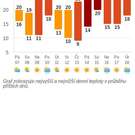
20
20
20
20
19
20
18
18
15
16
15
15
14
13
10
11
11
10
9
5
Pá
So
Ne
Po
Út
St
Čt
Pá
So
Ne
Po
Út
07
08
09
10
11
12
13
14
15
16
17
18
Graf zobrazuje nejvyšší a nejnižší denní teploty v průběhu
příštích dnů.