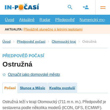
Přejít
na
hlavní
obsah
Úvod
Aktuálně
Radar
Předpověď
Numerický model
Převážně slunečno s letními teplotami
AKTUALITA:
Úvod
Předpověď počasí
Olomoucký kraj
Ostružná
PŘEDPOVĚĎ POČASÍ
Ostružná
Označit jako domovské město
Počasí
Slunce a Měsíc
Kvalita ovzduší
Ostružná leží v kraji Olomoucký (711 m n. m.). Předpověď je
sestavena podle několika modelů (ICON, GFS, ECMWF).