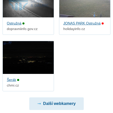
Ostružná
JONAS PARK Ostružná
dopravniinfo.gov.cz
holidayinfo.cz
Šerák
chmi.cz
Další webkamery