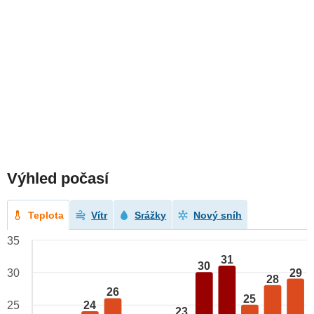
Výhled počasí
Teplota
Vítr
Srážky
Nový sníh
35
31
30
29
30
28
26
25
24
25
23