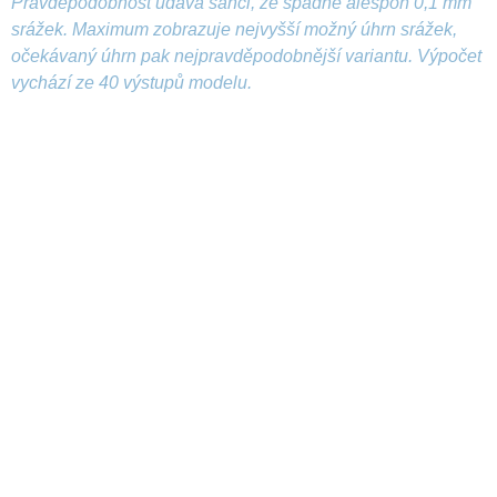
Pravděpodobnost udává šanci, že spadne alespoň 0,1 mm
srážek. Maximum zobrazuje nejvyšší možný úhrn srážek,
očekávaný úhrn pak nejpravděpodobnější variantu. Výpočet
vychází ze 40 výstupů modelu.