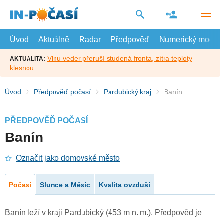
Přejít
na
hlavní
obsah
Úvod
Aktuálně
Radar
Předpověď
Numerický model
Vlnu veder přeruší studená fronta, zítra teploty
AKTUALITA:
klesnou
Úvod
Předpověď počasí
Pardubický kraj
Banín
PŘEDPOVĚĎ POČASÍ
Banín
Označit jako domovské město
Počasí
Slunce a Měsíc
Kvalita ovzduší
Banín leží v kraji Pardubický (453 m n. m.). Předpověď je