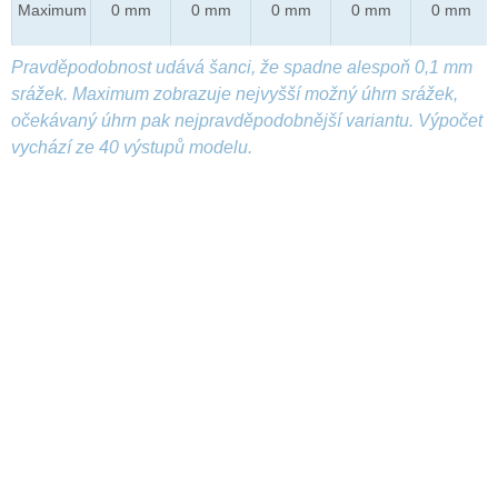
Maximum
0 mm
0 mm
0 mm
0 mm
0 mm
Pravděpodobnost udává šanci, že spadne alespoň 0,1 mm
srážek. Maximum zobrazuje nejvyšší možný úhrn srážek,
očekávaný úhrn pak nejpravděpodobnější variantu. Výpočet
vychází ze 40 výstupů modelu.