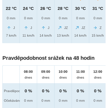
22 °C
24 °C
26 °C
28 °C
30 °C
31 °C
0 mm
0 mm
0 mm
0 mm
0 mm
0 mm
J
J
J
JZ
JZ
Z
7 km/h
11 km/h
14 km/h
13 km/h
14 km/h
15 km/h
Pravděpodobnost srážek na 48 hodin
08:00
09:00
10:00
11:00
12:00
dnes
dnes
dnes
dnes
dnes
0 %
0 %
0 %
0 %
0 %
Pravděpod.
Očekáváno
0 mm
0 mm
0 mm
0 mm
0 mm