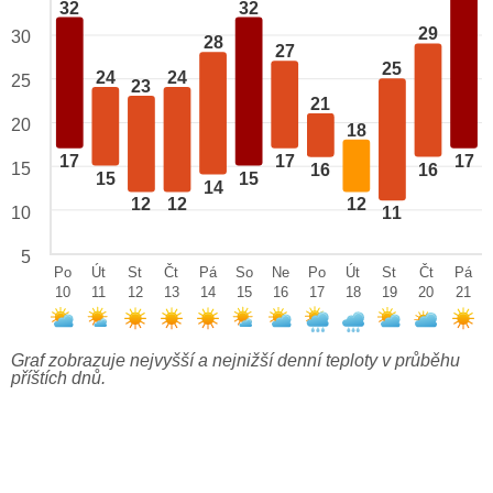
32
32
29
30
28
27
25
24
24
25
23
21
20
18
17
17
17
15
16
16
15
15
14
12
12
12
10
11
5
Po
Út
St
Čt
Pá
So
Ne
Po
Út
St
Čt
Pá
10
11
12
13
14
15
16
17
18
19
20
21
Graf zobrazuje nejvyšší a nejnižší denní teploty v průběhu
příštích dnů.