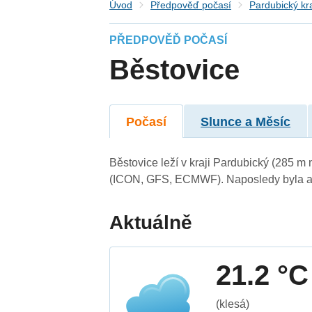
Úvod
Předpověď počasí
Pardubický kr
PŘEDPOVĚĎ POČASÍ
Běstovice
Počasí
Slunce a Měsíc
Běstovice leží v kraji Pardubický (285 m
(ICON, GFS, ECMWF). Naposledy byla ak
Aktuálně
21.2 °C
(klesá)