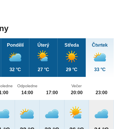
dny
Pondělí
Úterý
Středa
Čtvrtek
32 °C
27 °C
29 °C
33 °C
oledne
Odpoledne
Večer
1:00
14:00
17:00
20:00
23:00