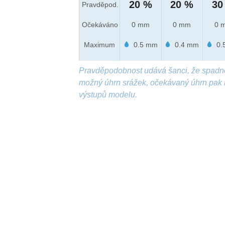
20 %
20 %
30
Pravděpod.
Očekáváno
0 mm
0 mm
0 
Maximum
0.5 mm
0.4 mm
0.
Pravděpodobnost udává šanci, že spadn
možný úhrn srážek, očekávaný úhrn pak 
výstupů modelu.