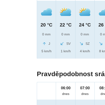
20 °C
22 °C
24 °C
26
0 mm
0 mm
0 mm
0 
J
SV
SZ
5 km/h
1 km/h
4 km/h
8 k
Pravděpodobnost srá
06:00
07:00
08
dnes
dnes
dn