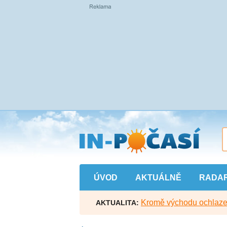
Přejít
na
hlavní
obsah
ÚVOD
AKTUÁLNĚ
RADA
Kromě východu ochlazen
AKTUALITA: