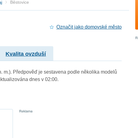
aj
Běstovice
Označit jako domovské město
Kvalita ovzduší
 n. m.). Předpověď je sestavena podle několika modelů
tualizována dnes v 02:00.