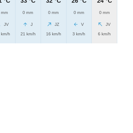
1 °C
33 °C
32 °C
26 °C
24 °C
 mm
0 mm
0 mm
0 mm
0 mm
JV
J
JZ
V
JV
 km/h
21 km/h
16 km/h
3 km/h
6 km/h