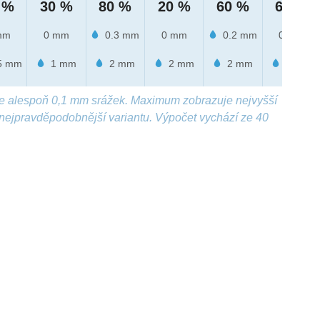
 %
30 %
80 %
20 %
60 %
60 %
mm
0 mm
0.3 mm
0 mm
0.2 mm
0 mm
5 mm
1 mm
2 mm
2 mm
2 mm
2 mm
e alespoň 0,1 mm srážek. Maximum zobrazuje nejvyšší
nejpravděpodobnější variantu. Výpočet vychází ze 40