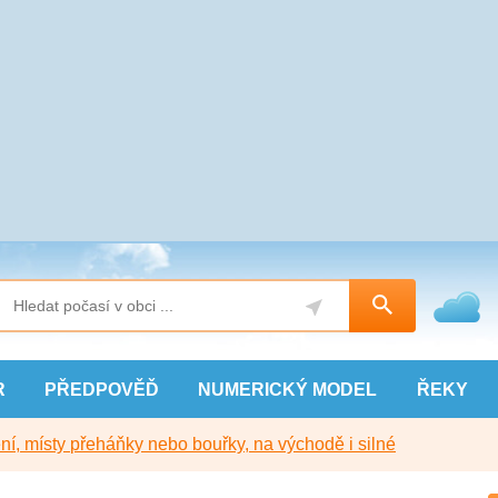
R
PŘEDPOVĚĎ
NUMERICKÝ
MODEL
ŘEKY
í, místy přeháňky nebo bouřky, na východě i silné