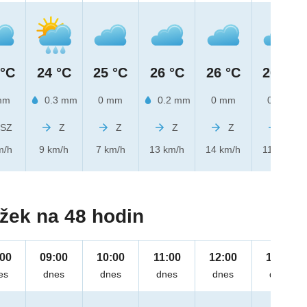
 °C
24 °C
25 °C
26 °C
26 °C
26 °C
mm
0.3 mm
0 mm
0.2 mm
0 mm
0 mm
SZ
Z
Z
Z
Z
Z
m/h
9 km/h
7 km/h
13 km/h
14 km/h
11 km/h
žek na 48 hodin
:00
09:00
10:00
11:00
12:00
13:00
es
dnes
dnes
dnes
dnes
dnes