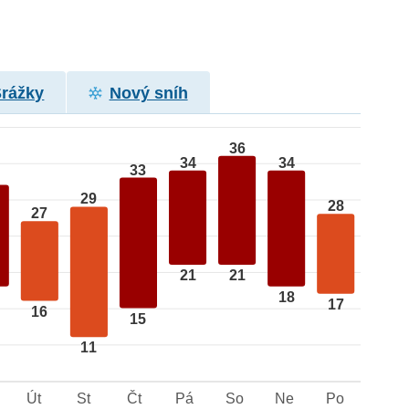
Srážky
Nový sníh
36
34
34
33
29
28
27
21
21
18
17
16
15
11
Út
St
Čt
Pá
So
Ne
Po