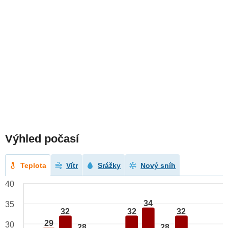
Výhled počasí
Teplota
Vítr
Srážky
Nový sníh
40
34
35
32
32
32
29
30
28
28