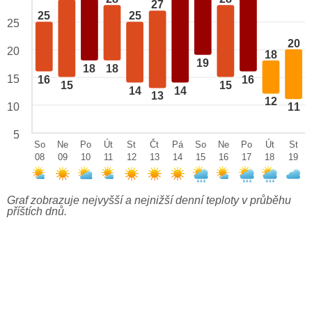
27
25
25
25
20
20
18
19
18
18
15
16
16
15
15
14
14
13
12
10
11
5
So
Ne
Po
Út
St
Čt
Pá
So
Ne
Po
Út
St
08
09
10
11
12
13
14
15
16
17
18
19
Graf zobrazuje nejvyšší a nejnižší denní teploty v průběhu
příštích dnů.