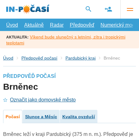
Přejít
na
hlavní
obsah
Úvod
Aktuálně
Radar
Předpověď
Numerický model
Víkend bude slunečný s letními, zítra i tropickými
AKTUALITA:
teplotami
Úvod
Předpověď počasí
Pardubický kraj
Brněnec
PŘEDPOVĚĎ POČASÍ
Brněnec
Označit jako domovské město
Počasí
Slunce a Měsíc
Kvalita ovzduší
Brněnec leží v kraji Pardubický (375 m n. m.). Předpověď je