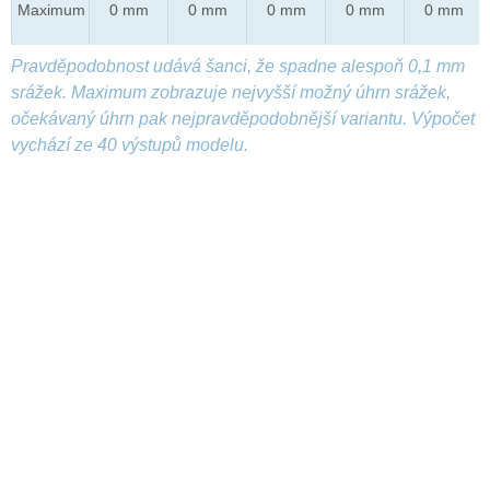
Maximum
0 mm
0 mm
0 mm
0 mm
0 mm
Pravděpodobnost udává šanci, že spadne alespoň 0,1 mm
srážek. Maximum zobrazuje nejvyšší možný úhrn srážek,
očekávaný úhrn pak nejpravděpodobnější variantu. Výpočet
vychází ze 40 výstupů modelu.