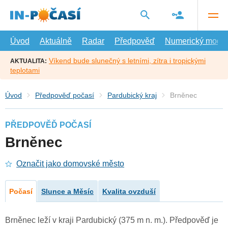
Přejít
na
hlavní
obsah
Úvod
Aktuálně
Radar
Předpověď
Numerický model
Víkend bude slunečný s letními, zítra i tropickými
AKTUALITA:
teplotami
Úvod
Předpověď počasí
Pardubický kraj
Brněnec
PŘEDPOVĚĎ POČASÍ
Brněnec
Označit jako domovské město
Počasí
Slunce a Měsíc
Kvalita ovzduší
Brněnec leží v kraji Pardubický (375 m n. m.). Předpověď je