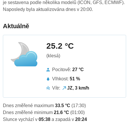
je sestavena podle několika modelů (ICON, GFS, ECMWF).
Naposledy byla aktualizována dnes v 20:00.
Aktuálně
25.2 °C
(klesá)
Pocitově:
27 °C
Vlhkost:
51 %
Vítr:
JZ, 3 km/h
Dnes změřené maximum
33.5 °C
(17:30)
Dnes změřené minimum
21.6 °C
(01:00)
Slunce vychází v
05:38
a zapadá v
20:24