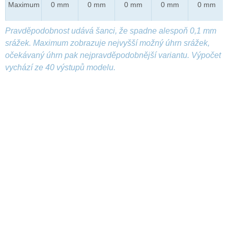
Maximum
0 mm
0 mm
0 mm
0 mm
0 mm
Pravděpodobnost udává šanci, že spadne alespoň 0,1 mm
srážek. Maximum zobrazuje nejvyšší možný úhrn srážek,
očekávaný úhrn pak nejpravděpodobnější variantu. Výpočet
vychází ze 40 výstupů modelu.