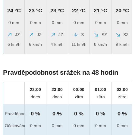
24 °C
23 °C
23 °C
22 °C
21 °C
20 °C
0 mm
0 mm
0 mm
0 mm
0 mm
0 mm
JZ
JZ
JZ
S
SZ
SZ
6 km/h
6 km/h
4 km/h
11 km/h
8 km/h
9 km/h
Pravděpodobnost srážek na 48 hodin
22:00
23:00
00:00
01:00
02:00
dnes
dnes
zítra
zítra
zítra
0 %
0 %
0 %
0 %
0 %
Pravděpod.
Očekáváno
0 mm
0 mm
0 mm
0 mm
0 mm