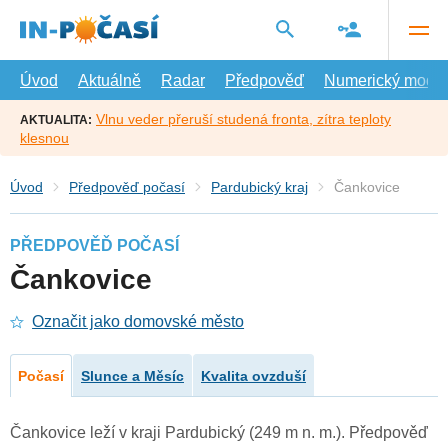
Přejít
na
hlavní
obsah
Úvod
Aktuálně
Radar
Předpověď
Numerický model
Vlnu veder přeruší studená fronta, zítra teploty
AKTUALITA:
klesnou
Úvod
Předpověď počasí
Pardubický kraj
Čankovice
PŘEDPOVĚĎ POČASÍ
Čankovice
Označit jako domovské město
Počasí
Slunce a Měsíc
Kvalita ovzduší
Čankovice leží v kraji Pardubický (249 m n. m.). Předpověď