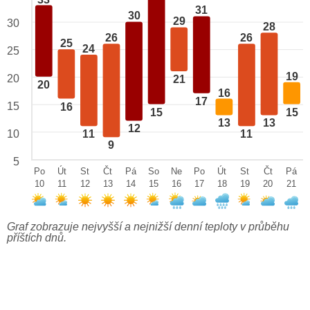
31
30
29
30
28
26
26
25
24
25
19
20
21
20
16
17
15
16
15
15
13
13
12
10
11
11
9
5
Po
Út
St
Čt
Pá
So
Ne
Po
Út
St
Čt
Pá
10
11
12
13
14
15
16
17
18
19
20
21
Graf zobrazuje nejvyšší a nejnižší denní teploty v průběhu
příštích dnů.