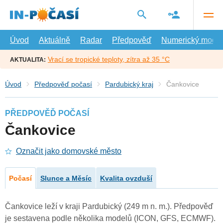
Přejít
na
hlavní
obsah
Úvod
Aktuálně
Radar
Předpověď
Numerický model
Vrací se tropické teploty, zítra až 35 °C
AKTUALITA:
Úvod
Předpověď počasí
Pardubický kraj
Čankovice
PŘEDPOVĚĎ POČASÍ
Čankovice
Označit jako domovské město
Počasí
Slunce a Měsíc
Kvalita ovzduší
Čankovice leží v kraji Pardubický (249 m n. m.). Předpověď
je sestavena podle několika modelů (ICON, GFS, ECMWF).