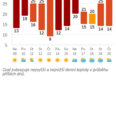
25
25
25
25
21
20
20
20
19
15
16
15
15
14
14
14
13
12
12
10
9
5
Ne
Po
Út
St
Čt
Pá
So
Ne
Po
Út
St
Čt
09
10
11
12
13
14
15
16
17
18
19
20
Graf zobrazuje nejvyšší a nejnižší denní teploty v průběhu
příštích dnů.