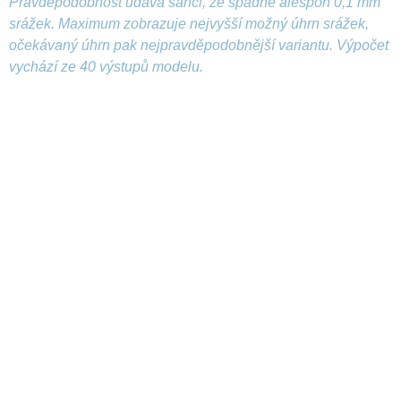
Pravděpodobnost udává šanci, že spadne alespoň 0,1 mm
srážek. Maximum zobrazuje nejvyšší možný úhrn srážek,
očekávaný úhrn pak nejpravděpodobnější variantu. Výpočet
vychází ze 40 výstupů modelu.