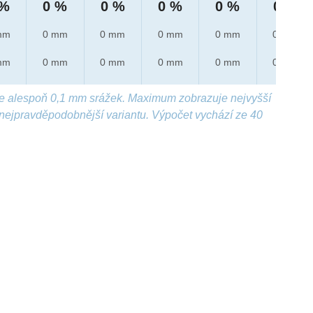
 %
0 %
0 %
0 %
0 %
0 %
mm
0 mm
0 mm
0 mm
0 mm
0 mm
mm
0 mm
0 mm
0 mm
0 mm
0 mm
e alespoň 0,1 mm srážek. Maximum zobrazuje nejvyšší
nejpravděpodobnější variantu. Výpočet vychází ze 40