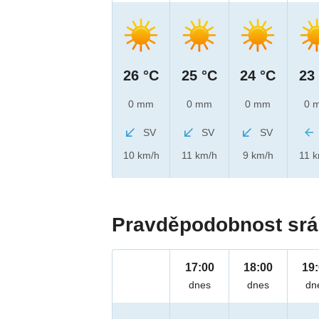
26 °C
25 °C
24 °C
23
0 mm
0 mm
0 mm
0 
SV
SV
SV
10 km/h
11 km/h
9 km/h
11 
Pravděpodobnost srá
17:00
18:00
19
dnes
dnes
dn