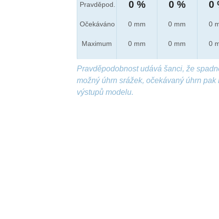
0 %
0 %
0
Pravděpod.
Očekáváno
0 mm
0 mm
0 
Maximum
0 mm
0 mm
0 
Pravděpodobnost udává šanci, že spadn
možný úhrn srážek, očekávaný úhrn pak 
výstupů modelu.