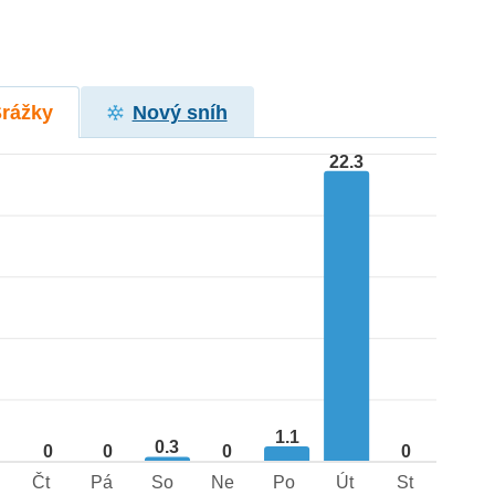
Srážky
Nový sníh
22.3
1.1
0.3
0
0
0
0
Čt
Pá
So
Ne
Po
Út
St