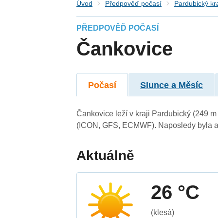
Úvod
Předpověď počasí
Pardubický kr
PŘEDPOVĚĎ POČASÍ
Čankovice
Počasí
Slunce a Měsíc
Čankovice leží v kraji Pardubický (249 
(ICON, GFS, ECMWF). Naposledy byla ak
Aktuálně
26 °C
(klesá)