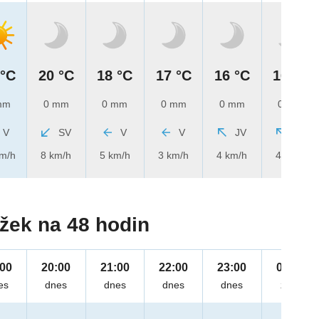
 °C
20 °C
18 °C
17 °C
16 °C
16 °C
mm
0 mm
0 mm
0 mm
0 mm
0 mm
V
SV
V
V
JV
JV
km/h
8 km/h
5 km/h
3 km/h
4 km/h
4 km/h
žek na 48 hodin
:00
20:00
21:00
22:00
23:00
00:00
es
dnes
dnes
dnes
dnes
zítra