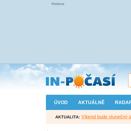
Přejít
na
hlavní
obsah
ÚVOD
AKTUÁLNĚ
RADA
Víkend bude slunečný s l
AKTUALITA: