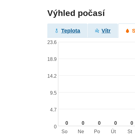
Výhled počasí
Teplota
Vítr
23.6
18.9
14.2
9.5
4.7
0
0
0
0
0
0
So
Ne
Po
Út
St