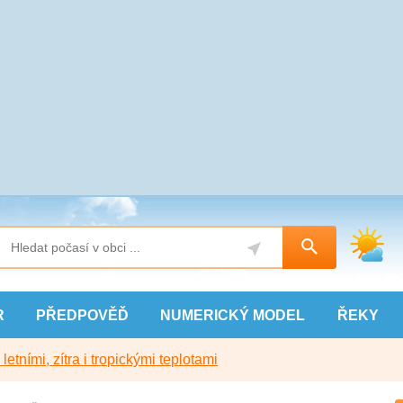
R
PŘEDPOVĚĎ
NUMERICKÝ
MODEL
ŘEKY
etními, zítra i tropickými teplotami