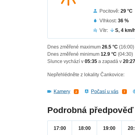
Pocitově:
29 °C
Vlhkost:
36 %
Vítr:
S, 4 km/
Dnes změřené maximum
26.5 °C
(16:00)
Dnes změřené minimum
12.9 °C
(04:30)
Slunce vychází v
05:35
a zapadá v
20:2
Nepřehlédněte z lokality Čankovice:
Kamery
Počasí u vás
2
7
Podrobná předpověď 
17:00
18:00
19:00
20