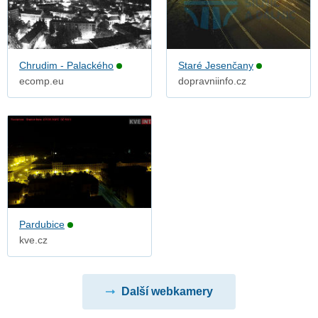
Chrudim - Palackého
Staré Jesenčany
ecomp.eu
dopravniinfo.cz
Pardubice
kve.cz
Další webkamery