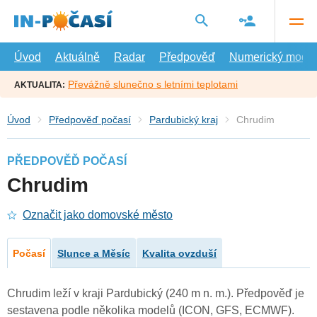
Přejít
na
hlavní
obsah
Úvod
Aktuálně
Radar
Předpověď
Numerický model
Převážně slunečno s letními teplotami
AKTUALITA:
Úvod
Předpověď počasí
Pardubický kraj
Chrudim
PŘEDPOVĚĎ POČASÍ
Chrudim
Označit jako domovské město
Počasí
Slunce a Měsíc
Kvalita ovzduší
Chrudim leží v kraji Pardubický (240 m n. m.). Předpověď je
sestavena podle několika modelů (ICON, GFS, ECMWF).