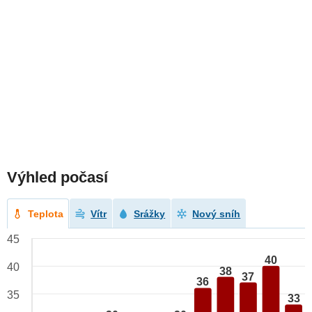
Výhled počasí
Teplota
Vítr
Srážky
Nový sníh
45
40
40
38
37
36
35
33