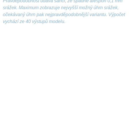
Pravděpodobnost udává šanci, že spadne alespoň 0,1 mm
srážek. Maximum zobrazuje nejvyšší možný úhrn srážek,
očekávaný úhrn pak nejpravděpodobnější variantu. Výpočet
vychází ze 40 výstupů modelu.