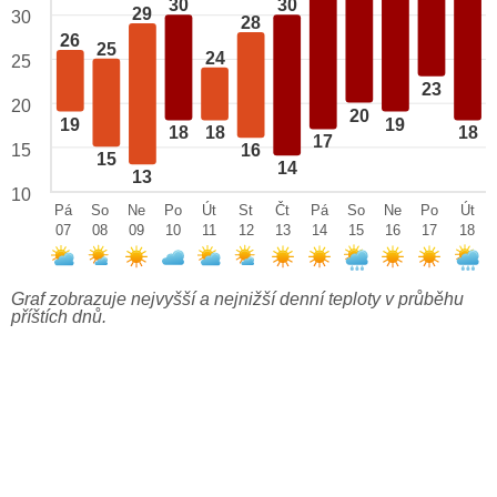
30
30
29
30
28
26
25
24
25
23
20
20
19
19
18
18
18
17
15
16
15
14
13
10
Pá
So
Ne
Po
Út
St
Čt
Pá
So
Ne
Po
Út
07
08
09
10
11
12
13
14
15
16
17
18
Graf zobrazuje nejvyšší a nejnižší denní teploty v průběhu
příštích dnů.