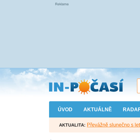
Přejít
na
hlavní
obsah
ÚVOD
AKTUÁLNĚ
RADA
Převážně slunečno s let
AKTUALITA: