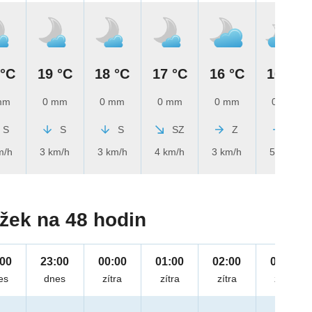
 °C
19 °C
18 °C
17 °C
16 °C
16 °C
mm
0 mm
0 mm
0 mm
0 mm
0 mm
S
S
S
SZ
Z
Z
m/h
3 km/h
3 km/h
4 km/h
3 km/h
5 km/h
žek na 48 hodin
:00
23:00
00:00
01:00
02:00
03:00
es
dnes
zítra
zítra
zítra
zítra