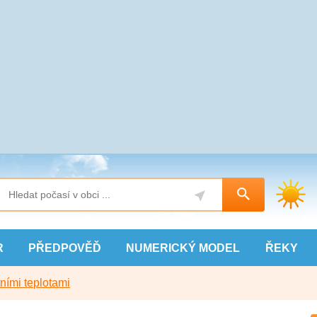
R
PŘEDPOVĚĎ
NUMERICKÝ
MODEL
ŘEKY
ními teplotami