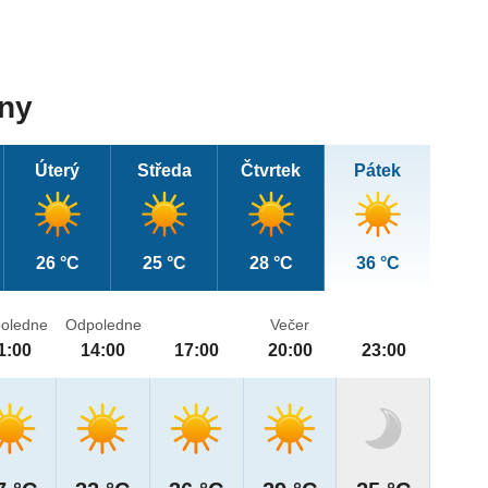
dny
Úterý
Středa
Čtvrtek
Pátek
26 °C
25 °C
28 °C
36 °C
oledne
Odpoledne
Večer
1:00
14:00
17:00
20:00
23:00