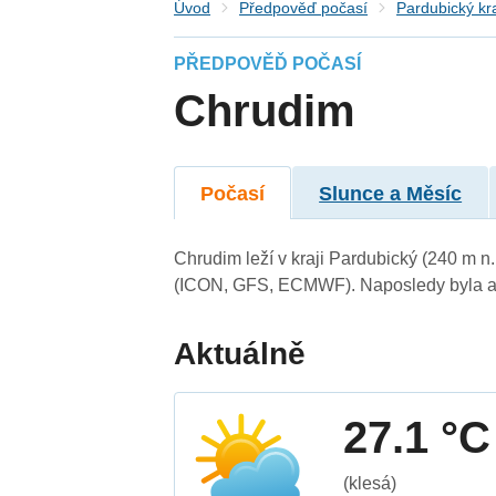
Úvod
Předpověď počasí
Pardubický kr
PŘEDPOVĚĎ POČASÍ
Chrudim
Počasí
Slunce a Měsíc
Chrudim leží v kraji Pardubický (240 m 
(ICON, GFS, ECMWF). Naposledy byla ak
Aktuálně
27.1 °C
(klesá)