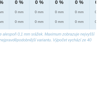
 %
0 %
0 %
0 %
0 %
0 %
mm
0 mm
0 mm
0 mm
0 mm
0 mm
mm
0 mm
0 mm
0 mm
0 mm
0 mm
e alespoň 0,1 mm srážek. Maximum zobrazuje nejvyšší
nejpravděpodobnější variantu. Výpočet vychází ze 40