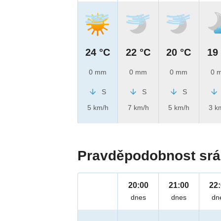
24 °C
22 °C
20 °C
19
0 mm
0 mm
0 mm
0 
S
S
S
5 km/h
7 km/h
5 km/h
3 k
Pravděpodobnost srá
20:00
21:00
22
dnes
dnes
dn