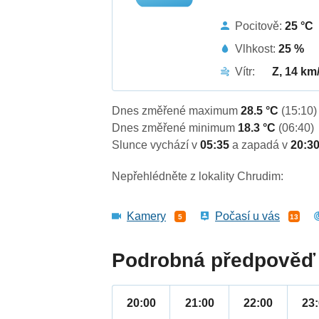
Pocitově:
25 °C
Vlhkost:
25 %
Vítr:
Z, 14 km
Dnes změřené maximum
28.5 °C
(15:10)
Dnes změřené minimum
18.3 °C
(06:40)
Slunce vychází v
05:35
a zapadá v
20:3
Nepřehlédněte z lokality Chrudim:
Kamery
Počasí u vás
5
13
Podrobná předpověď 
20:00
21:00
22:00
23