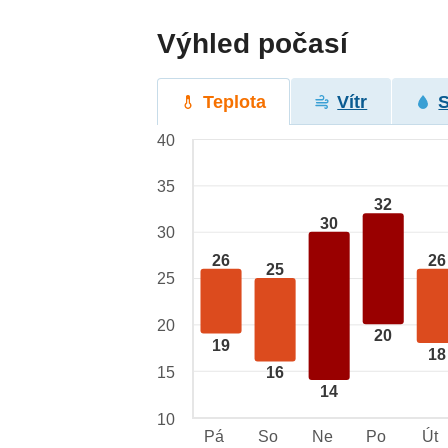
Výhled počasí
Teplota
Vítr
40
35
32
30
30
26
26
25
25
20
20
19
18
15
16
14
10
Pá
So
Ne
Po
Út