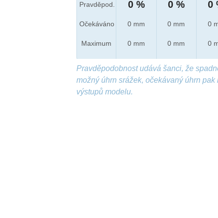
0 %
0 %
0
Pravděpod.
Očekáváno
0 mm
0 mm
0 
Maximum
0 mm
0 mm
0 
Pravděpodobnost udává šanci, že spadn
možný úhrn srážek, očekávaný úhrn pak 
výstupů modelu.