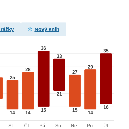
Srážky
Nový sníh
36
35
33
29
28
27
25
21
16
15
15
14
14
14
St
Čt
Pá
So
Ne
Po
Út