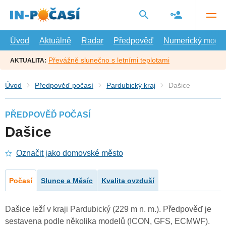
Přejít
na
hlavní
obsah
Úvod
Aktuálně
Radar
Předpověď
Numerický model
Převážně slunečno s letními teplotami
AKTUALITA:
Úvod
Předpověď počasí
Pardubický kraj
Dašice
PŘEDPOVĚĎ POČASÍ
Dašice
Označit jako domovské město
Počasí
Slunce a Měsíc
Kvalita ovzduší
Dašice leží v kraji Pardubický (229 m n. m.). Předpověď je
sestavena podle několika modelů (ICON, GFS, ECMWF).