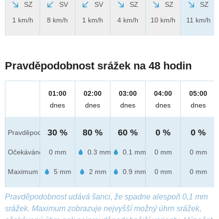
SZ
SV
SV
SZ
SZ
SZ
1 km/h
8 km/h
1 km/h
4 km/h
10 km/h
11 km/h
Pravděpodobnost srážek na 48 hodin
01:00
02:00
03:00
04:00
05:00
dnes
dnes
dnes
dnes
dnes
30 %
80 %
60 %
0 %
0 %
Pravděpod.
Očekáváno
0 mm
0.3 mm
0.1 mm
0 mm
0 mm
Maximum
5 mm
2 mm
0.9 mm
0 mm
0 mm
Pravděpodobnost udává šanci, že spadne alespoň 0,1 mm
srážek. Maximum zobrazuje nejvyšší možný úhrn srážek,