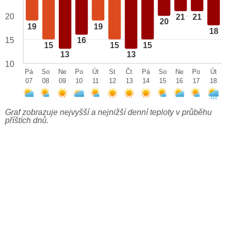
20
21
21
20
19
19
18
15
16
15
15
15
13
13
10
Pá
So
Ne
Po
Út
St
Čt
Pá
So
Ne
Po
Út
07
08
09
10
11
12
13
14
15
16
17
18
Graf zobrazuje nejvyšší a nejnižší denní teploty v průběhu
příštích dnů.