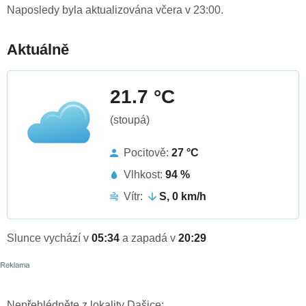
Naposledy byla aktualizována včera v 23:00.
Aktuálně
21.7 °C
(stoupá)
Pocitově:
27 °C
Vlhkost:
94 %
Vítr:
S, 0 km/h
Slunce vychází v
05:34
a zapadá v
20:29
Nepřehlédněte z lokality Dašice: