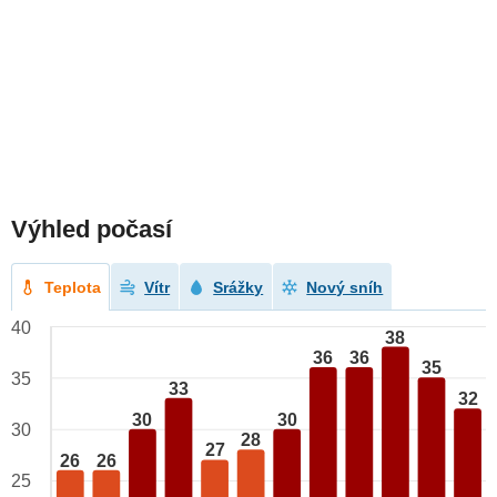
Výhled počasí
Teplota
Vítr
Srážky
Nový sníh
40
38
36
36
35
35
33
32
30
30
30
28
27
26
26
25