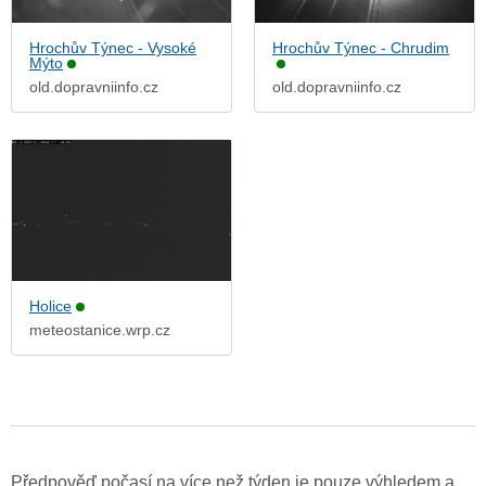
Hrochův Týnec - Vysoké
Hrochův Týnec - Chrudim
Mýto
old.dopravniinfo.cz
old.dopravniinfo.cz
Holice
meteostanice.wrp.cz
Předpověď počasí na více než týden je pouze výhledem a