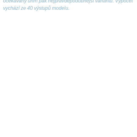
očekávaný úhrn pak nejpravděpodobnější variantu. Výpočet
vychází ze 40 výstupů modelu.