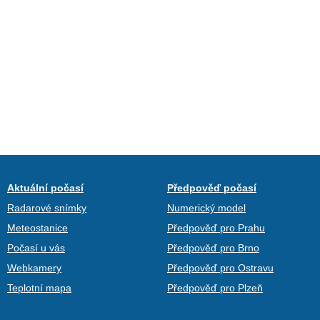
Aktuální počasí
Předpověď počasí
Radarové snímky
Numerický model
Meteostanice
Předpověď pro Prahu
Počasí u vás
Předpověď pro Brno
Webkamery
Předpověď pro Ostravu
Teplotní mapa
Předpověď pro Plzeň