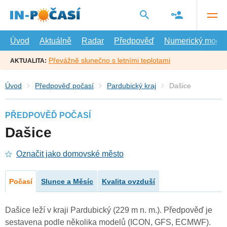
Přejít
na
hlavní
obsah
Úvod
Aktuálně
Radar
Předpověď
Numerický model
Převážně slunečno s letními teplotami
AKTUALITA:
Úvod
Předpověď počasí
Pardubický kraj
Dašice
PŘEDPOVĚĎ POČASÍ
Dašice
Označit jako domovské město
Počasí
Slunce a Měsíc
Kvalita ovzduší
Dašice leží v kraji Pardubický (229 m n. m.). Předpověď je
sestavena podle několika modelů (ICON, GFS, ECMWF).