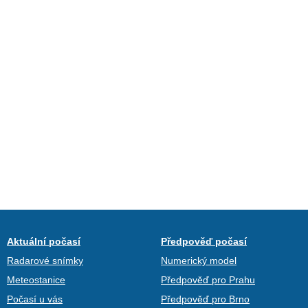
Aktuální počasí
Předpověď počasí
Radarové snímky
Numerický model
Meteostanice
Předpověď pro Prahu
Počasí u vás
Předpověď pro Brno