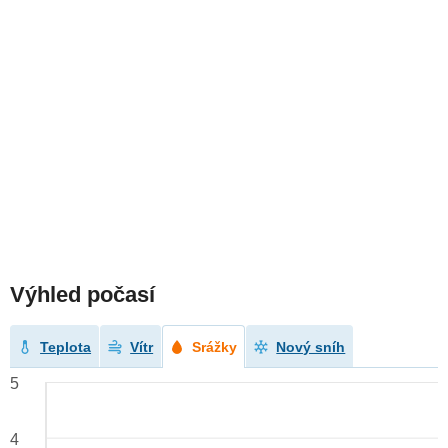
Výhled počasí
Teplota
Vítr
Srážky
Nový sníh
5
4