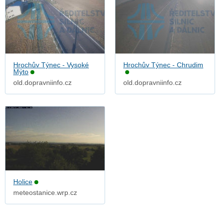
Hrochův Týnec - Vysoké
Hrochův Týnec - Chrudim
Mýto
old.dopravniinfo.cz
old.dopravniinfo.cz
Holice
meteostanice.wrp.cz