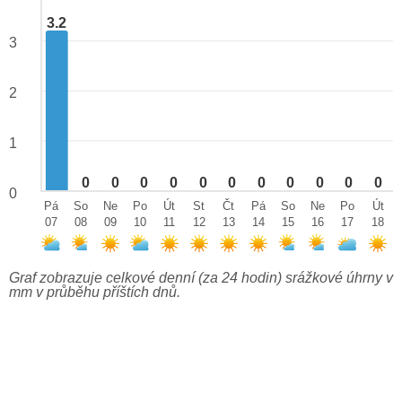
3.2
3
2
1
0
0
0
0
0
0
0
0
0
0
0
0
Pá
So
Ne
Po
Út
St
Čt
Pá
So
Ne
Po
Út
07
08
09
10
11
12
13
14
15
16
17
18
Graf zobrazuje celkové denní (za 24 hodin) srážkové úhrny v
mm v průběhu příštích dnů.