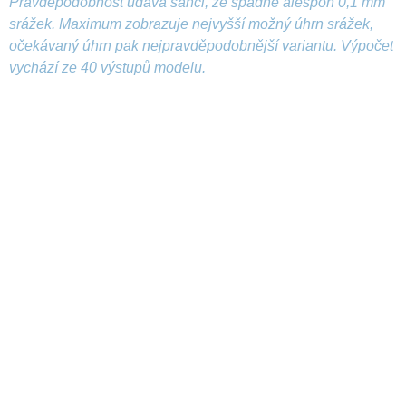
Pravděpodobnost udává šanci, že spadne alespoň 0,1 mm
srážek. Maximum zobrazuje nejvyšší možný úhrn srážek,
očekávaný úhrn pak nejpravděpodobnější variantu. Výpočet
vychází ze 40 výstupů modelu.