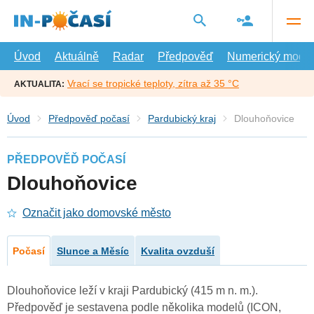
Přejít
na
hlavní
obsah
Úvod
Aktuálně
Radar
Předpověď
Numerický model
Vrací se tropické teploty, zítra až 35 °C
AKTUALITA:
Úvod
Předpověď počasí
Pardubický kraj
Dlouhoňovice
PŘEDPOVĚĎ POČASÍ
Dlouhoňovice
Označit jako domovské město
Počasí
Slunce a Měsíc
Kvalita ovzduší
Dlouhoňovice leží v kraji Pardubický (415 m n. m.).
Předpověď je sestavena podle několika modelů (ICON,