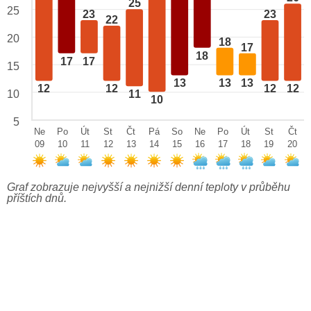
25
25
23
23
22
20
18
17
18
17
17
15
13
13
13
12
12
12
12
10
11
10
5
Ne
Po
Út
St
Čt
Pá
So
Ne
Po
Út
St
Čt
09
10
11
12
13
14
15
16
17
18
19
20
Graf zobrazuje nejvyšší a nejnižší denní teploty v průběhu
příštích dnů.