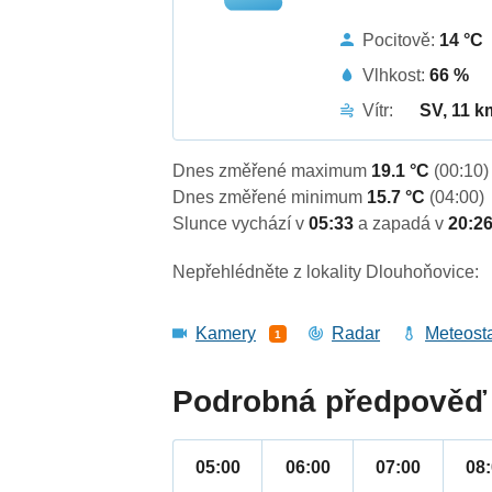
Pocitově:
14 °C
Vlhkost:
66 %
Vítr:
SV, 11 k
Dnes změřené maximum
19.1 °C
(00:10)
Dnes změřené minimum
15.7 °C
(04:00)
Slunce vychází v
05:33
a zapadá v
20:2
Nepřehlédněte z lokality Dlouhoňovice:
Kamery
Radar
Meteost
1
Podrobná předpověď 
05:00
06:00
07:00
08