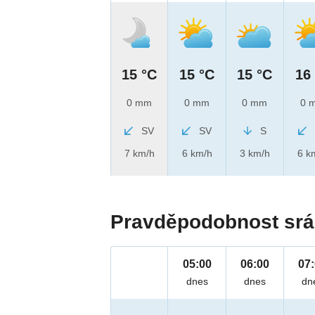
15 °C
15 °C
15 °C
16
0 mm
0 mm
0 mm
0 
SV
SV
S
7 km/h
6 km/h
3 km/h
6 k
Pravděpodobnost srá
05:00
06:00
07
dnes
dnes
dn