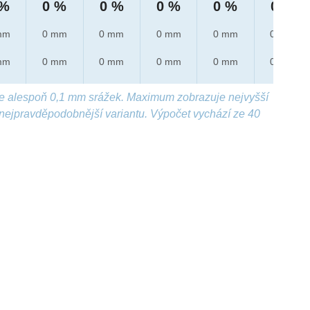
 %
0 %
0 %
0 %
0 %
0 %
mm
0 mm
0 mm
0 mm
0 mm
0 mm
mm
0 mm
0 mm
0 mm
0 mm
0 mm
e alespoň 0,1 mm srážek. Maximum zobrazuje nejvyšší
nejpravděpodobnější variantu. Výpočet vychází ze 40