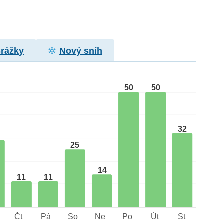
Srážky
Nový sníh
50
50
32
25
14
11
11
Čt
Pá
So
Ne
Po
Út
St