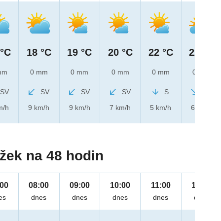
 °C
18 °C
19 °C
20 °C
22 °C
22 °C
mm
0 mm
0 mm
0 mm
0 mm
0 mm
SV
SV
SV
SV
S
SZ
m/h
9 km/h
9 km/h
7 km/h
5 km/h
6 km/h
žek na 48 hodin
:00
08:00
09:00
10:00
11:00
12:00
es
dnes
dnes
dnes
dnes
dnes