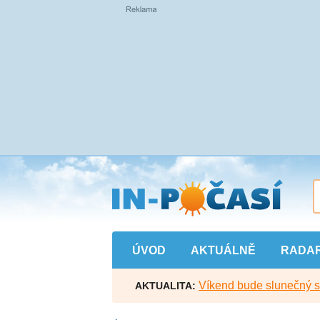
Přejít
na
hlavní
obsah
ÚVOD
AKTUÁLNĚ
RADA
Víkend bude slunečný s l
AKTUALITA: