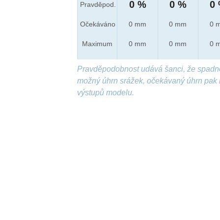
0 %
0 %
0
Pravděpod.
Očekáváno
0 mm
0 mm
0 
Maximum
0 mm
0 mm
0 
Pravděpodobnost udává šanci, že spadn
možný úhrn srážek, očekávaný úhrn pak 
výstupů modelu.