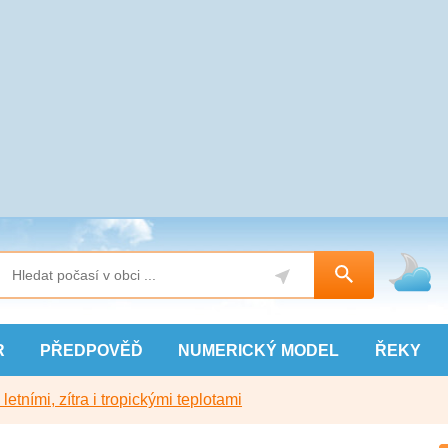
R
PŘEDPOVĚĎ
NUMERICKÝ
MODEL
ŘEKY
etními, zítra i tropickými teplotami