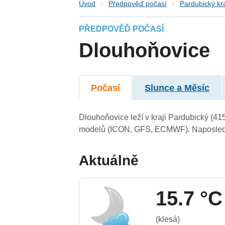
Úvod
Předpověď počasí
Pardubický kr
PŘEDPOVĚĎ POČASÍ
Dlouhoňovice
Počasí
Slunce a Měsíc
Dlouhoňovice leží v kraji Pardubický (41
modelů (ICON, GFS, ECMWF). Naposledy 
Aktuálně
15.7 °C
(klesá)