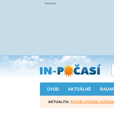
Přejít
na
hlavní
obsah
ÚVOD
AKTUÁLNĚ
RADA
Kromě východu ochlazen
AKTUALITA: