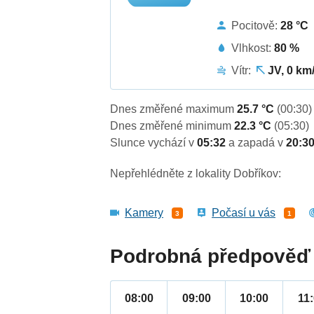
Pocitově:
28 °C
Vlhkost:
80 %
Vítr:
JV, 0 km
Dnes změřené maximum
25.7 °C
(00:30)
Dnes změřené minimum
22.3 °C
(05:30)
Slunce vychází v
05:32
a zapadá v
20:3
Nepřehlédněte z lokality Dobříkov:
Kamery
Počasí u vás
3
1
Podrobná předpověď 
08:00
09:00
10:00
11