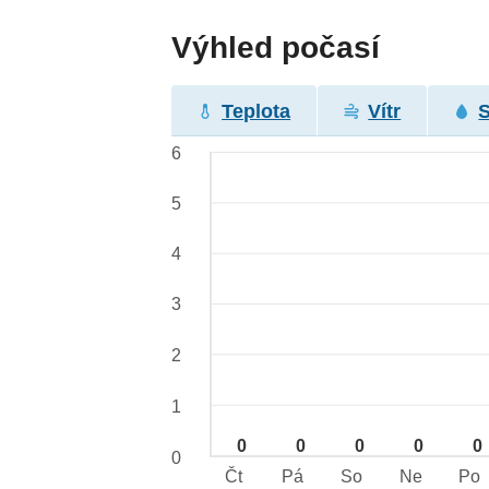
Výhled počasí
Teplota
Vítr
6
5
4
3
2
1
0
0
0
0
0
0
Čt
Pá
So
Ne
Po