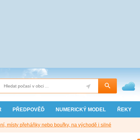
R
PŘEDPOVĚĎ
NUMERICKÝ
MODEL
ŘEKY
í, místy přeháňky nebo bouřky, na východě i silné