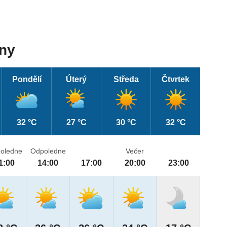
dny
Pondělí
Úterý
Středa
Čtvrtek
32 °C
27 °C
30 °C
32 °C
oledne
Odpoledne
Večer
1:00
14:00
17:00
20:00
23:00