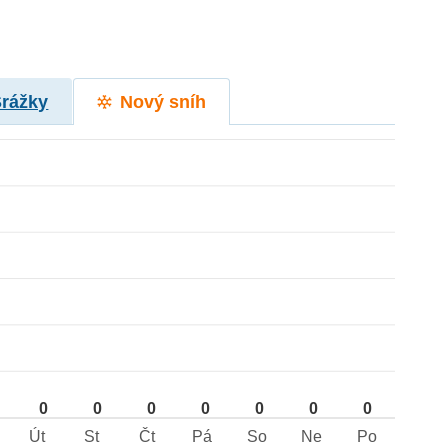
Srážky
Nový sníh
0
0
0
0
0
0
0
Út
St
Čt
Pá
So
Ne
Po