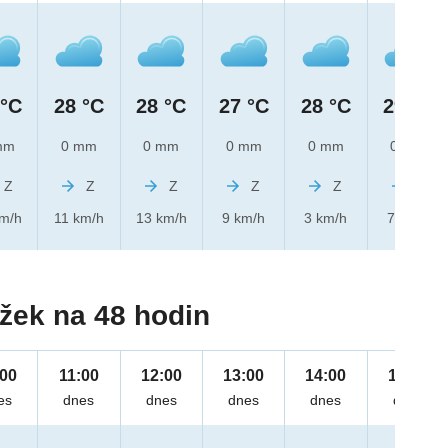
 °C
28 °C
28 °C
27 °C
28 °C
29 °C
mm
0 mm
0 mm
0 mm
0 mm
0 mm
Z
Z
Z
Z
Z
Z
km/h
11 km/h
13 km/h
9 km/h
3 km/h
7 km/h
žek na 48 hodin
:00
11:00
12:00
13:00
14:00
15:00
es
dnes
dnes
dnes
dnes
dnes