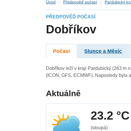
Úvod
Předpověď počasí
Pardubický kr
PŘEDPOVĚĎ POČASÍ
Dobříkov
Počasí
Slunce a Měsíc
Dobříkov leží v kraji Pardubický (263 m 
(ICON, GFS, ECMWF). Naposledy byla ak
Aktuálně
23.2 °C
(stoupá)