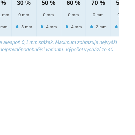
 %
30 %
50 %
60 %
70 %
50 %
1 mm
0 mm
0 mm
0 mm
0 mm
0 mm
 mm
3 mm
4 mm
4 mm
2 mm
1 mm
e alespoň 0,1 mm srážek. Maximum zobrazuje nejvyšší
nejpravděpodobnější variantu. Výpočet vychází ze 40