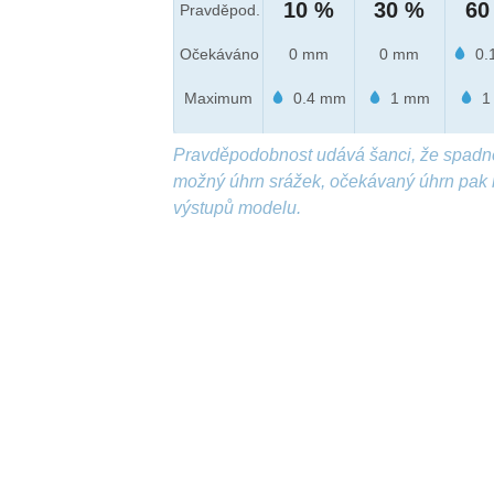
10 %
30 %
60
Pravděpod.
Očekáváno
0 mm
0 mm
0.
Maximum
0.4 mm
1 mm
1
Pravděpodobnost udává šanci, že spadn
možný úhrn srážek, očekávaný úhrn pak 
výstupů modelu.