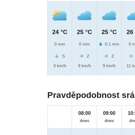
24 °C
25 °C
25 °C
26
0 mm
0 mm
0.1 mm
0 
S
Z
Z
3 km/h
9 km/h
9 km/h
11 
Pravděpodobnost srá
08:00
09:00
10
dnes
dnes
dn