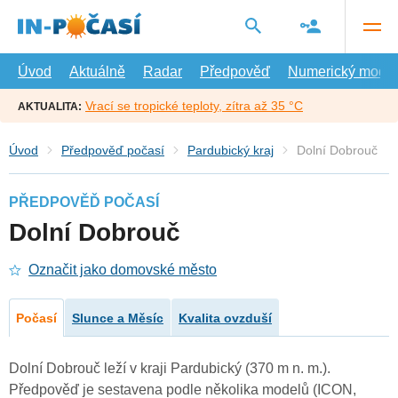
Přejít
na
hlavní
obsah
Úvod
Aktuálně
Radar
Předpověď
Numerický model
Vrací se tropické teploty, zítra až 35 °C
AKTUALITA:
Úvod
Předpověď počasí
Pardubický kraj
Dolní Dobrouč
PŘEDPOVĚĎ POČASÍ
Dolní Dobrouč
Označit jako domovské město
Počasí
Slunce a Měsíc
Kvalita ovzduší
Dolní Dobrouč leží v kraji Pardubický (370 m n. m.).
Předpověď je sestavena podle několika modelů (ICON,