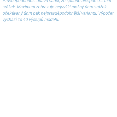
Pravděpodobnost udává šanci, že spadne alespoň 0,1 mm
srážek. Maximum zobrazuje nejvyšší možný úhrn srážek,
očekávaný úhrn pak nejpravděpodobnější variantu. Výpočet
vychází ze 40 výstupů modelu.