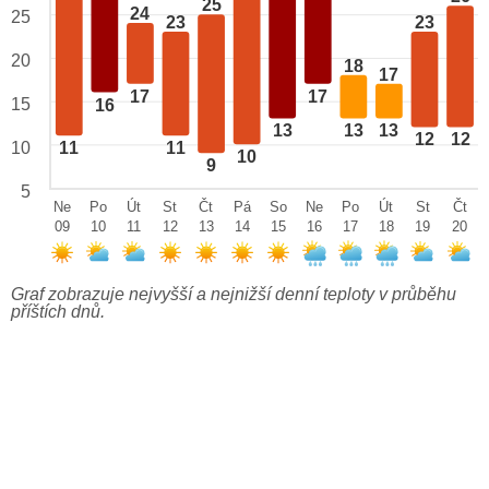
25
24
25
23
23
20
18
17
17
17
15
16
13
13
13
12
12
10
11
11
10
9
5
Ne
Po
Út
St
Čt
Pá
So
Ne
Po
Út
St
Čt
09
10
11
12
13
14
15
16
17
18
19
20
Graf zobrazuje nejvyšší a nejnižší denní teploty v průběhu
příštích dnů.