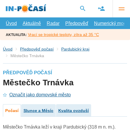
Přejít
na
hlavní
obsah
Úvod
Aktuálně
Radar
Předpověď
Numerický model
Vrací se tropické teploty, zítra až 35 °C
AKTUALITA:
Úvod
Předpověď počasí
Pardubický kraj
Městečko Trnávka
PŘEDPOVĚĎ POČASÍ
Městečko Trnávka
Označit jako domovské město
Počasí
Slunce a Měsíc
Kvalita ovzduší
Městečko Trnávka leží v kraji Pardubický (318 m n. m.).