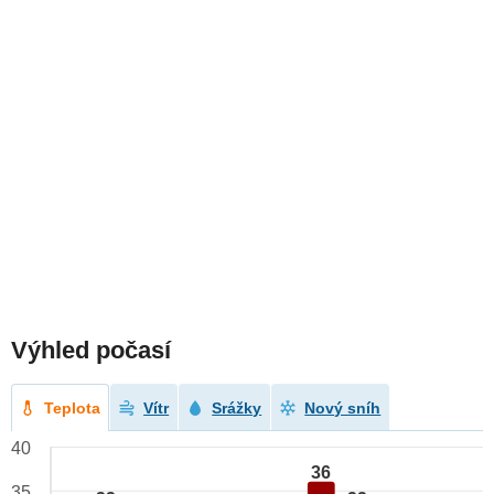
Výhled počasí
Teplota
Vítr
Srážky
Nový sníh
40
36
35