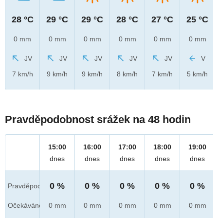
28 °C
29 °C
29 °C
28 °C
27 °C
25 °C
0 mm
0 mm
0 mm
0 mm
0 mm
0 mm
JV
JV
JV
JV
JV
V
7 km/h
9 km/h
9 km/h
8 km/h
7 km/h
5 km/h
Pravděpodobnost srážek na 48 hodin
15:00
16:00
17:00
18:00
19:00
dnes
dnes
dnes
dnes
dnes
0 %
0 %
0 %
0 %
0 %
Pravděpod.
Očekáváno
0 mm
0 mm
0 mm
0 mm
0 mm