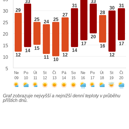
33
33
31
31
30
29
30
28
27
25
25
24
25
20
20
17
17
15
16
15
14
14
12
12
12
10
11
10
5
Ne
Po
Út
St
Čt
Pá
So
Ne
Po
Út
St
Čt
09
10
11
12
13
14
15
16
17
18
19
20
Graf zobrazuje nejvyšší a nejnižší denní teploty v průběhu
příštích dnů.