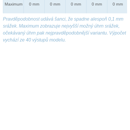
Maximum
0 mm
0 mm
0 mm
0 mm
0 mm
Pravděpodobnost udává šanci, že spadne alespoň 0,1 mm
srážek. Maximum zobrazuje nejvyšší možný úhrn srážek,
očekávaný úhrn pak nejpravděpodobnější variantu. Výpočet
vychází ze 40 výstupů modelu.