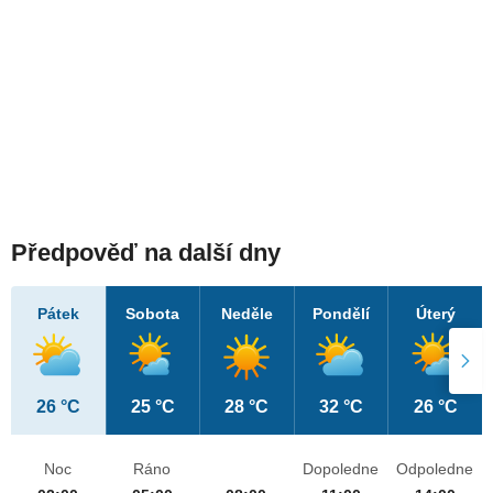
Předpověď na další dny
Pátek
Sobota
Neděle
Pondělí
Úterý
26 °C
25 °C
28 °C
32 °C
26 °C
Noc
Ráno
Dopoledne
Odpoledne