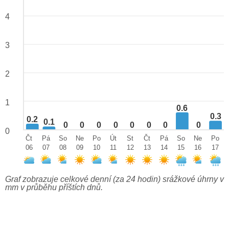
4
3
2
1
0.6
0.3
0.2
0.1
0
0
0
0
0
0
0
0
0
Čt
Pá
So
Ne
Po
Út
St
Čt
Pá
So
Ne
Po
06
07
08
09
10
11
12
13
14
15
16
17
Graf zobrazuje celkové denní (za 24 hodin) srážkové úhrny v
mm v průběhu příštích dnů.