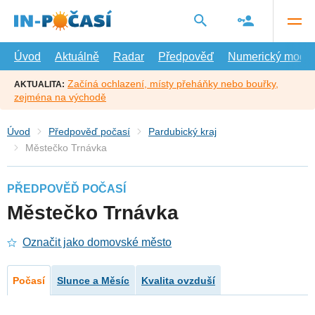
Přejít
na
hlavní
obsah
Úvod
Aktuálně
Radar
Předpověď
Numerický model
Začíná ochlazení, místy přeháňky nebo bouřky,
AKTUALITA:
zejména na východě
Úvod
Předpověď počasí
Pardubický kraj
Městečko Trnávka
PŘEDPOVĚĎ POČASÍ
Městečko Trnávka
Označit jako domovské město
Počasí
Slunce a Měsíc
Kvalita ovzduší