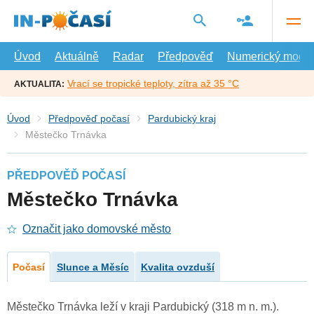
Přejít
na
hlavní
obsah
Úvod
Aktuálně
Radar
Předpověď
Numerický model
Vrací se tropické teploty, zítra až 35 °C
AKTUALITA:
Úvod
Předpověď počasí
Pardubický kraj
Městečko Trnávka
PŘEDPOVĚĎ POČASÍ
Městečko Trnávka
Označit jako domovské město
Počasí
Slunce a Měsíc
Kvalita ovzduší
Městečko Trnávka leží v kraji Pardubický (318 m n. m.).