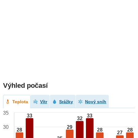
Výhled počasí
Teplota
Vítr
Srážky
Nový sníh
35
33
33
32
29
30
28
28
28
27