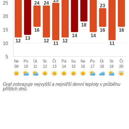
25
24
24
25
23
20
18
15
16
16
16
14
14
13
12
12
12
10
11
11
5
Ne
Po
Út
St
Čt
Pá
So
Ne
Po
Út
St
Čt
09
10
11
12
13
14
15
16
17
18
19
20
Graf zobrazuje nejvyšší a nejnižší denní teploty v průběhu
příštích dnů.