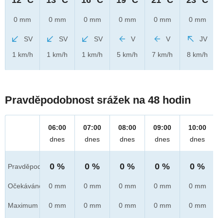
0 mm
0 mm
0 mm
0 mm
0 mm
0 mm
SV
SV
SV
V
V
JV
1 km/h
1 km/h
1 km/h
5 km/h
7 km/h
8 km/h
Pravděpodobnost srážek na 48 hodin
06:00
07:00
08:00
09:00
10:00
dnes
dnes
dnes
dnes
dnes
0 %
0 %
0 %
0 %
0 %
Pravděpod.
Očekáváno
0 mm
0 mm
0 mm
0 mm
0 mm
Maximum
0 mm
0 mm
0 mm
0 mm
0 mm