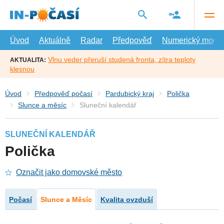
Přejít
na
hlavní
obsah
Úvod
Aktuálně
Radar
Předpověď
Numerický model
Vlnu veder přeruší studená fronta, zítra teploty
AKTUALITA:
klesnou
Úvod
Předpověď počasí
Pardubický kraj
Polička
Slunce a měsíc
Sluneční kalendář
SLUNEČNÍ KALENDÁŘ
Polička
Označit jako domovské město
Počasí
Slunce a Měsíc
Kvalita ovzduší