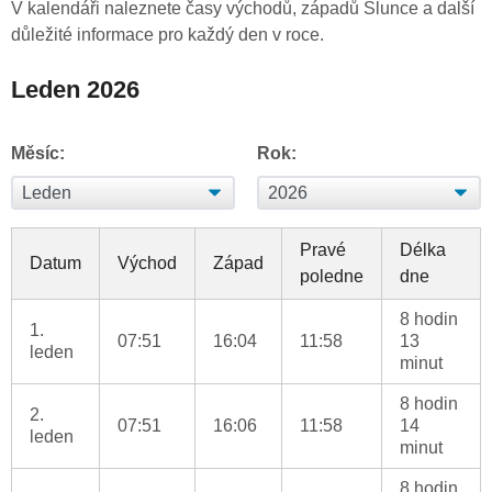
V kalendáři naleznete časy východů, západů Slunce a další
důležité informace pro každý den v roce.
Leden 2026
Měsíc:
Rok:
Pravé
Délka
Datum
Východ
Západ
poledne
dne
8 hodin
1.
07:51
16:04
11:58
13
leden
minut
8 hodin
2.
07:51
16:06
11:58
14
leden
minut
8 hodin