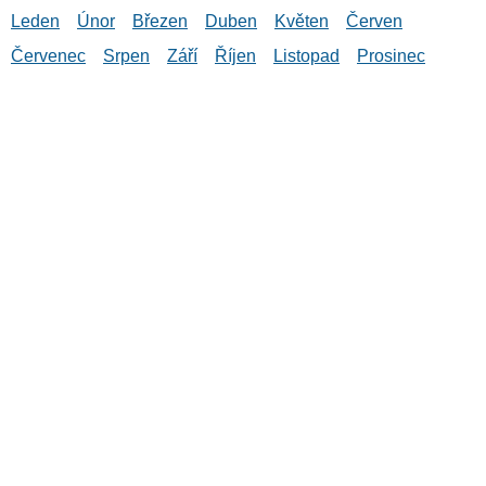
Leden
Únor
Březen
Duben
Květen
Červen
Červenec
Srpen
Září
Říjen
Listopad
Prosinec