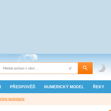
R
PŘEDPOVĚĎ
NUMERICKÝ
MODEL
ŘEKY
ními teplotami