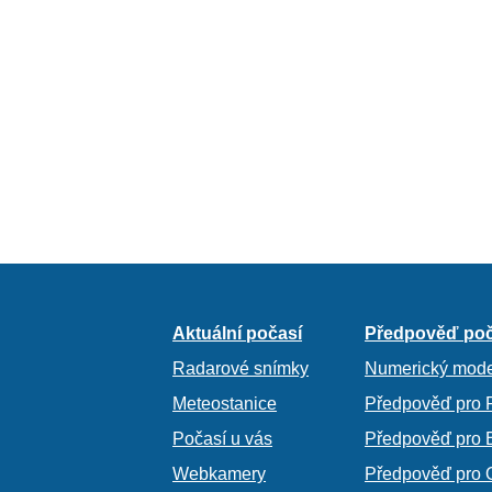
Aktuální počasí
Předpověď poč
Radarové snímky
Numerický mode
Meteostanice
Předpověď pro 
Počasí u vás
Předpověď pro 
Webkamery
Předpověď pro 