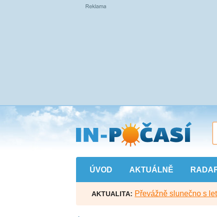
Přejít
na
hlavní
obsah
ÚVOD
AKTUÁLNĚ
RADA
Převážně slunečno s let
AKTUALITA: