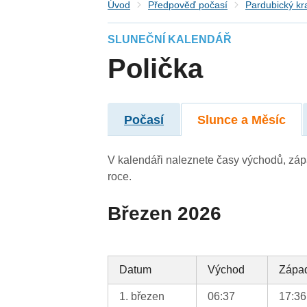
Úvod
Předpověď počasí
Pardubický kr
SLUNEČNÍ KALENDÁŘ
Polička
Počasí
Slunce a Měsíc
V kalendáři naleznete časy východů, záp
roce.
Březen 2026
Datum
Východ
Zápa
1. březen
06:37
17:36