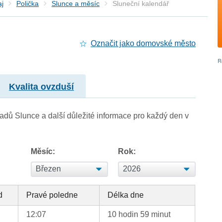
aj
Polička
Slunce a měsíc
Sluneční kalendář
Označit jako domovské město
Kvalita ovzduší
adů Slunce a další důležité informace pro každý den v
Měsíc:
Rok:
d
Pravé poledne
Délka dne
12:07
10 hodin 59 minut