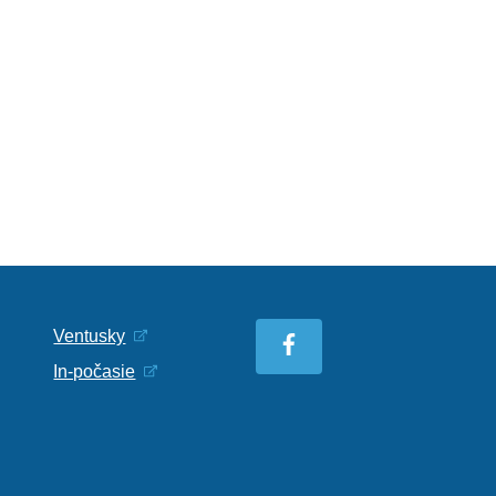
Ventusky
In-počasie