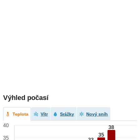
Výhled počasí
Teplota
Vítr
Srážky
Nový sníh
40
38
35
35
33