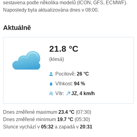
sestavena podle několika modelů (ICON, GFS, ECMWF).
Naposledy byla aktualizována dnes v 08:00.
Aktuálně
21.8 °C
(klesá)
Pocitově:
26 °C
Vlhkost:
94 %
Vítr:
JZ, 4 km/h
Dnes změřené maximum
23.4 °C
(07:30)
Dnes změřené minimum
19.7 °C
(05:30)
Slunce vychází v
05:32
a zapadá v
20:31