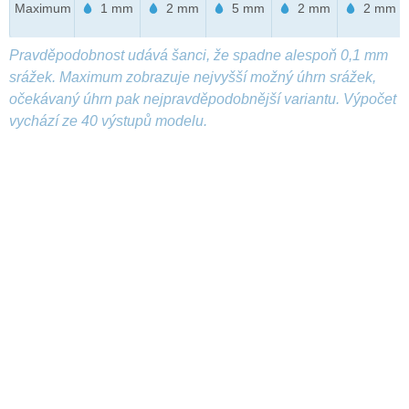
Maximum
1 mm
2 mm
5 mm
2 mm
2 mm
Pravděpodobnost udává šanci, že spadne alespoň 0,1 mm
srážek. Maximum zobrazuje nejvyšší možný úhrn srážek,
očekávaný úhrn pak nejpravděpodobnější variantu. Výpočet
vychází ze 40 výstupů modelu.