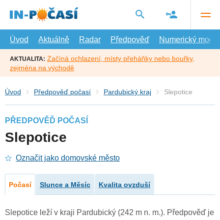
Přejít
na
hlavní
obsah
Úvod
Aktuálně
Radar
Předpověď
Numerický model
Začíná ochlazení, místy přeháňky nebo bouřky,
AKTUALITA:
zejména na východě
Úvod
Předpověď počasí
Pardubický kraj
Slepotice
PŘEDPOVĚĎ POČASÍ
Slepotice
Označit jako domovské město
Počasí
Slunce a Měsíc
Kvalita ovzduší
Slepotice leží v kraji Pardubický (242 m n. m.). Předpověď je